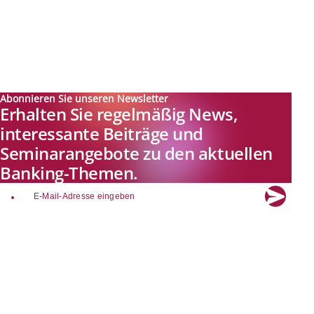
Abonnieren Sie unseren Newsletter
Erhalten Sie regelmäßig News,
interessante Beiträge und
Seminarangebote zu den aktuellen
Banking-Themen.
email
Explore new visions in banking.
Banking.Vision ist die Kommunikationsplattform der Zukunft zu
aktuellen Themen, Trends und Innovationen der Branche Banking. Mit
einer kostenlosen Registrierung profitieren Sie von exklusiven
Einblicken, hoher Branchenexpertise und dem fundierten Austausch mit
unseren Experten.
Quicklinks
Über Banking.Vision