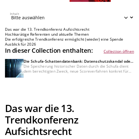
Inhalt
Inhalt
Das war die 13. Trendkonferenz Aufsichtsrecht
Hochkarätige Referenten und aktuelle Themen
Die erfolgreiche Trendkonferenz ermöglicht (wieder) eine Spende
Ausblick für 2026
In dieser Collection enthalten:
Collection öffnen
Die Schufa-Schattendatenbank: Datenschutzskandal oder
Bedürfnis der Kreditwirtschaft?
Die Speicherung historischer Daten durch die Schufa dient
dem berechtigten Zweck, neue Scoreverfahren konkret für
Bankkunden zu testen, was mit anonymisierten Daten nicht
möglich wäre. Dennoch bleibt die DSGVO-Konformität dieser
Datenverarbeitung und der fehlenden Auskunft darüber
umstritten und muss rechtlich noch final geklärt werden.
Das war die 13.
Trendkonferenz
Aufsichtsrecht