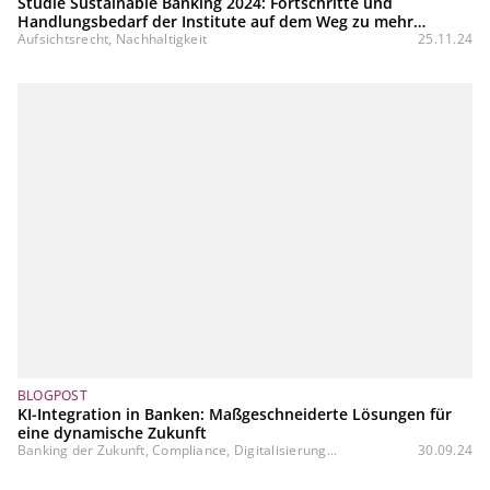
Studie Sustainable Banking 2024: Fortschritte und
Handlungsbedarf der Institute auf dem Weg zu mehr
Nachhaltigkeit
Aufsichtsrecht, Nachhaltigkeit
25.11.24
BLOGPOST
KI-Integration in Banken: Maßgeschneiderte Lösungen für
eine dynamische Zukunft
Banking der Zukunft, Compliance, Digitalisierung...
30.09.24