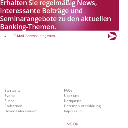
Erhalten Sie regelmäßig News,
interessante Beiträge und
Seminarangebote zu den aktuellen
Banking-Themen.
email
Explore new visions in banking.
Banking.Vision ist die Kommunikationsplattform der Zukunft zu
aktuellen Themen, Trends und Innovationen der Branche Banking. Mit
einer kostenlosen Registrierung profitieren Sie von exklusiven
Einblicken, hoher Branchenexpertise und dem fundierten Austausch mit
unseren Experten.
Quicklinks
Über Banking.Vision
Startseite
FAQs
Events
Über uns
Suche
Netiquette
Collections
Datenschutzerklärung
Unser Autorenteam
Impressum