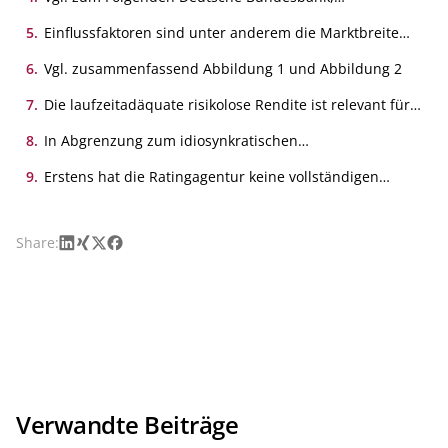
Monatsbericht 09/2008
5
.
Einflussfaktoren sind unter anderem die Marktbreite
(durch die Geld-Brief-Spanne gemessen), die Markttiefe
(Höhe des Transaktionsvolumens, das zu keiner
6
.
Vgl. zusammenfassend Abbildung 1 und Abbildung 2
Beeinflussung der Preise führt) und die Marktelastizität
(wie schnell ergibt sich nach einer größeren Transaktion
7
.
Die laufzeitadäquate risikolose Rendite ist relevant für
wieder das Marktgleichgewicht).
die Steuerung des Zinsänderungsrisikos (ZÄR).
8
.
In Abgrenzung zum idiosynkratischen
Kreditspreadrisiko geht es hier um das Verhaltensrisiko
aller Emittenten einer vorgegebenen Ratingkategorie.
9
.
Erstens hat die Ratingagentur keine vollständigen
Informationen über die Zusammensetzung des
Kreditportfolios (Hidden Information) und zweitens
könnte diese im Nachhinein verändert werden (Moral
LinkedIn
Xing
X
Facebook
Share:
Hazard).
Verwandte Beiträge