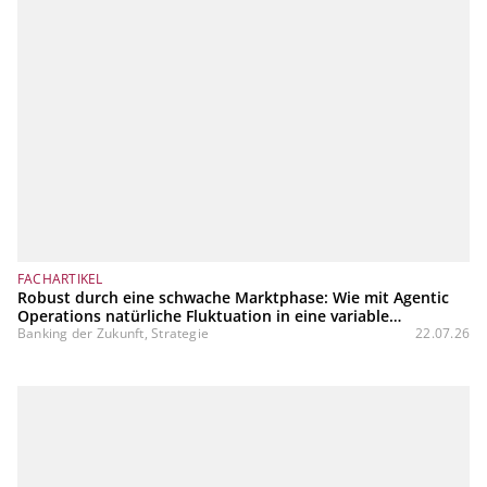
FACHARTIKEL
Robust durch eine schwache Marktphase: Wie mit Agentic
Operations natürliche Fluktuation in eine variable
Kostenstruktur transformiert werden kann
Banking der Zukunft, Strategie
22.07.26