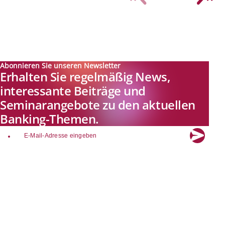
Abonnieren Sie unseren Newsletter
Erhalten Sie regelmäßig News,
interessante Beiträge und
Seminarangebote zu den aktuellen
Banking-Themen.
email
Explore new visions in banking.
Banking.Vision ist die Kommunikationsplattform der Zukunft zu
aktuellen Themen, Trends und Innovationen der Branche Banking. Mit
einer kostenlosen Registrierung profitieren Sie von exklusiven
Einblicken, hoher Branchenexpertise und dem fundierten Austausch mit
unseren Experten.
Quicklinks
Über Banking.Vision