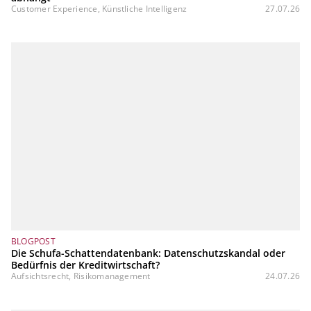
Customer Experience, Künstliche Intelligenz
27.07.26
BLOGPOST
Die Schufa-Schattendatenbank: Datenschutzskandal oder
Bedürfnis der Kreditwirtschaft?
Aufsichtsrecht, Risikomanagement
24.07.26