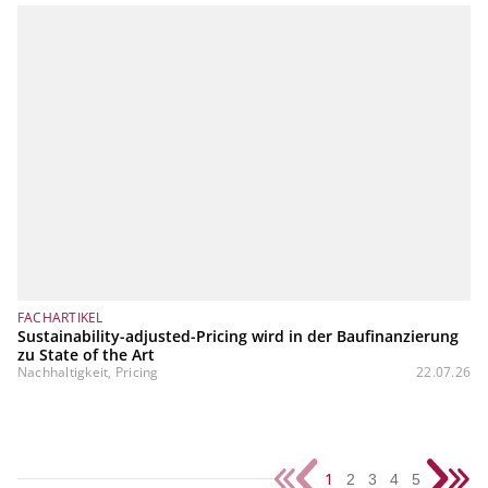
FACHARTIKEL
Sustainability-adjusted-Pricing wird in der Baufinanzierung
zu State of the Art
Nachhaltigkeit, Pricing
22.07.26
1
2
3
4
5