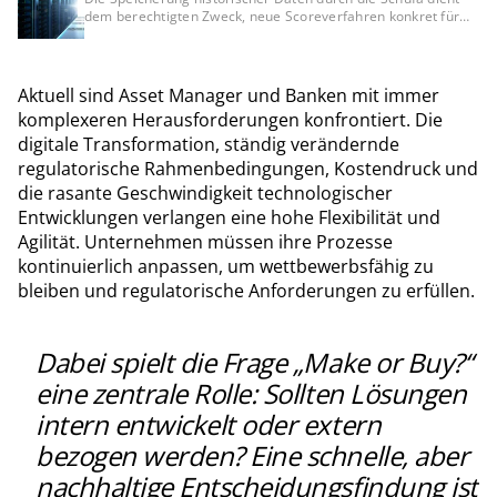
dem berechtigten Zweck, neue Scoreverfahren konkret für
Bankkunden zu testen, was mit anonymisierten Daten nicht
möglich wäre. Dennoch bleibt die DSGVO-Konformität dieser
Datenverarbeitung und der fehlenden Auskunft darüber
umstritten und muss rechtlich noch final geklärt werden.
Aktuell sind Asset Manager und Banken mit immer
komplexeren Herausforderungen konfrontiert. Die
digitale Transformation, ständig verändernde
regulatorische Rahmenbedingungen, Kostendruck und
die rasante Geschwindigkeit technologischer
Entwicklungen verlangen eine hohe Flexibilität und
Agilität. Unternehmen müssen ihre Prozesse
kontinuierlich anpassen, um wettbewerbsfähig zu
bleiben und regulatorische Anforderungen zu erfüllen.
Dabei spielt die Frage „Make or Buy?“
eine zentrale Rolle: Sollten Lösungen
intern entwickelt oder extern
bezogen werden? Eine schnelle, aber
nachhaltige Entscheidungsfindung ist