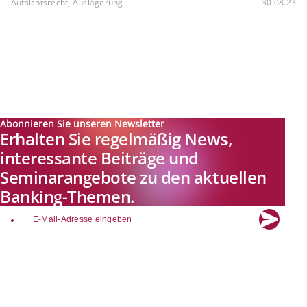
Aufsichtsrecht, Auslagerung
30.08.23
Abonnieren Sie unseren Newsletter
Erhalten Sie regelmäßig News,
interessante Beiträge und
Seminarangebote zu den aktuellen
Banking-Themen.
email
Explore new visions in banking.
Banking.Vision ist die Kommunikationsplattform der Zukunft zu
aktuellen Themen, Trends und Innovationen der Branche Banking. Mit
einer kostenlosen Registrierung profitieren Sie von exklusiven
Einblicken, hoher Branchenexpertise und dem fundierten Austausch mit