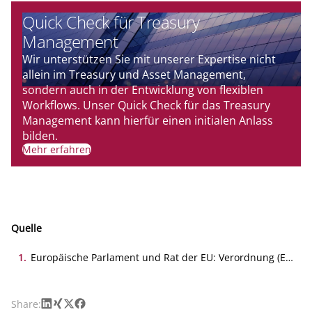
Quick Check für Treasury
Management
Wir unterstützen Sie mit unserer Expertise nicht
allein im Treasury und Asset Management,
sondern auch in der Entwicklung von flexiblen
Workflows. Unser Quick Check für das Treasury
Management kann hierfür einen initialen Anlass
bilden.
Mehr erfahren
Quelle
1
.
Europäische Parlament und Rat der EU: Verordnung (EU)
2022/2554 (DORA), 14.12.2024
LinkedIn
Xing
X
Facebook
Share: