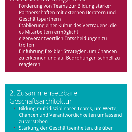
Förderung von Teams zur Bildung starker
Partnerschaften mit externen Beratern und
Geschäftspartnern
Etablierung einer Kultur des Vertrauens, die
es Mitarbeitern ermöglicht,
eigenverantwortlich Entscheidungen zu
treffen
Einführung flexibler Strategien, um Chancen
zu erkennen und auf Bedrohungen schnell zu
reagieren
2. Zusammensetzbare
Geschäftsarchitektur
Bildung multidisziplinärer Teams, um Werte,
Chancen und Verantwortlichkeiten umfassend
zu verstehen
Stärkung der Geschäftseinheiten, die über