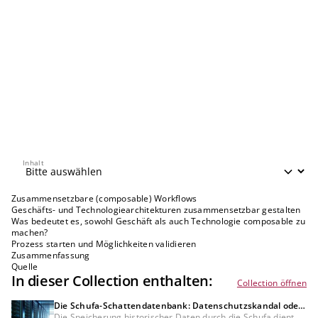
Inhalt
Inhalt
Zusammensetzbare (composable) Workflows
Geschäfts- und Technologiearchitekturen zusammensetzbar gestalten
Was bedeutet es, sowohl Geschäft als auch Technologie composable zu
machen?
Prozess starten und Möglichkeiten validieren
Zusammenfassung
Quelle
In dieser Collection enthalten:
Collection öffnen
Die Schufa-Schattendatenbank: Datenschutzskandal oder
Bedürfnis der Kreditwirtschaft?
Die Speicherung historischer Daten durch die Schufa dient