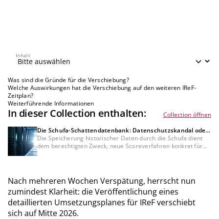
Inhalt
Inhalt
Was sind die Gründe für die Verschiebung?
Welche Auswirkungen hat die Verschiebung auf den weiteren IReF-
Zeitplan?
Weiterführende Informationen
In dieser Collection enthalten:
Collection öffnen
Die Schufa-Schattendatenbank: Datenschutzskandal oder
Bedürfnis der Kreditwirtschaft?
Die Speicherung historischer Daten durch die Schufa dient
dem berechtigten Zweck, neue Scoreverfahren konkret für
Bankkunden zu testen, was mit anonymisierten Daten nicht
möglich wäre. Dennoch bleibt die DSGVO-Konformität dieser
Datenverarbeitung und der fehlenden Auskunft darüber
umstritten und muss rechtlich noch final geklärt werden.
Nach mehreren Wochen Verspätung, herrscht nun
zumindest Klarheit: die Veröffentlichung eines
detaillierten Umsetzungsplanes für IReF verschiebt
sich auf Mitte 2026.