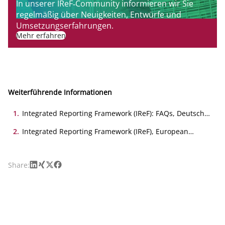
In unserer IReF‑Community informieren wir Sie
regelmäßig über Neuigkeiten, Entwürfe und
Umsetzungserfahrungen.
Mehr erfahren
Weiterführende Informationen
1
.
Integrated Reporting Framework (IReF): FAQs, Deutsche
Bundesbank, 02.02.2026
2
.
Integrated Reporting Framework (IReF), European
Central Bank,
LinkedIn
Xing
X
Facebook
Share: