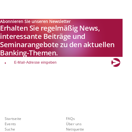
Abonnieren Sie unseren Newsletter
Erhalten Sie regelmäßig News,
interessante Beiträge und
Seminarangebote zu den aktuellen
Banking-Themen.
email
Explore new visions in banking.
Banking.Vision ist die Kommunikationsplattform der Zukunft zu
aktuellen Themen, Trends und Innovationen der Branche Banking. Mit
einer kostenlosen Registrierung profitieren Sie von exklusiven
Einblicken, hoher Branchenexpertise und dem fundierten Austausch mit
unseren Experten.
Quicklinks
Über Banking.Vision
Startseite
FAQs
Events
Über uns
Suche
Netiquette