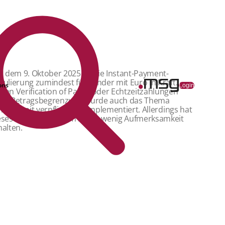
it dem 9. Oktober 2025 ist die Instant-Payment-
gulierung zumindest für Länder mit Euro in Kraft.
ons
Login
ben Verification of Payee oder Echtzeitzahlungen
ne Betragsbegrenzung wurde auch das Thema
htzeitlimit verpflichtend implementiert. Allerdings hat
eses Thema bisher im Markt wenig Aufmerksamkeit
halten.