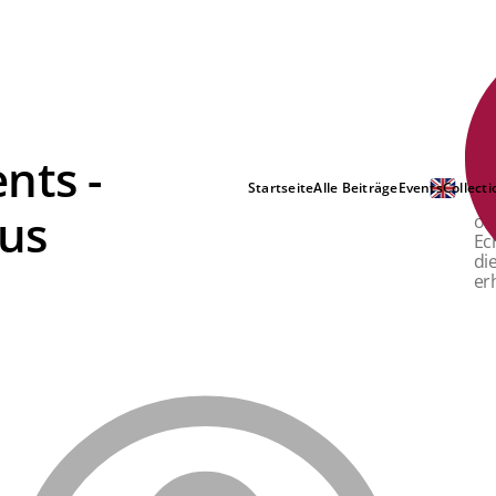
nts -
Se
Re
Startseite
Alle Beiträge
Events
Collecti
Ne
kus
oh
Ec
di
er