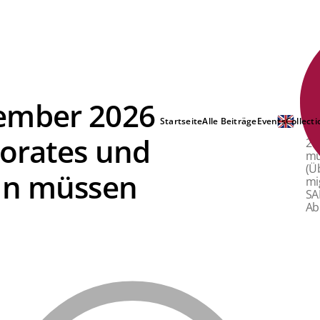
ember 2026
Di
Ba
Startseite
Alle Beiträge
Events
Collecti
an
porates und
20
mü
(Ü
un müssen
mi
SA
Ab