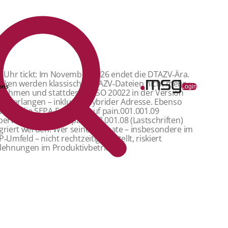
e Uhr tickt: Im November 2026 endet die DTAZV‑Ära.
nken werden klassische DTAZV‑Dateien nicht mehr
ons
Login
nehmen und stattdessen ISO 20022 in der Version
19 verlangen – inklusive hybrider Adresse. Ebenso
ssen die SEPA-Formate auf pain.001.001.09
berweisungen) und pain.008.001.08 (Lastschriften)
griert werden. Wer seine Formate – insbesondere im
P‑Umfeld – nicht rechtzeitig umstellt, riskiert
lehnungen im Produktivbetrieb.