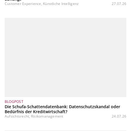
Customer Experience, Künstliche Intelligenz
27.07.26
BLOGPOST
Die Schufa-Schattendatenbank: Datenschutzskandal oder
Bedürfnis der Kreditwirtschaft?
Aufsichtsrecht, Risikomanagement
24.07.26