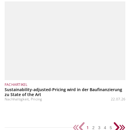
FACHARTIKEL
Sustainability-adjusted-Pricing wird in der Baufinanzierung
zu State of the Art
Nachhaltigkeit, Pricing
22.07.26
1
2
3
4
5