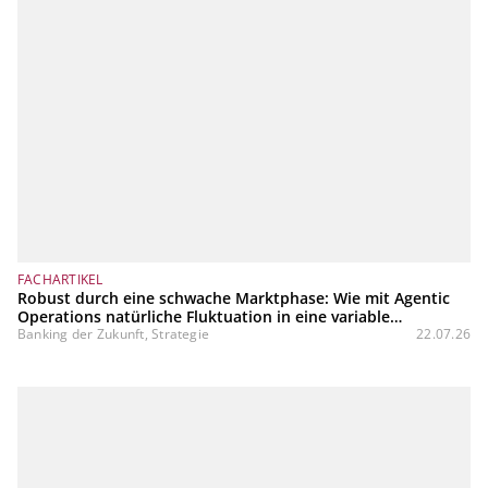
FACHARTIKEL
Robust durch eine schwache Marktphase: Wie mit Agentic
Operations natürliche Fluktuation in eine variable
Kostenstruktur transformiert werden kann
Banking der Zukunft, Strategie
22.07.26