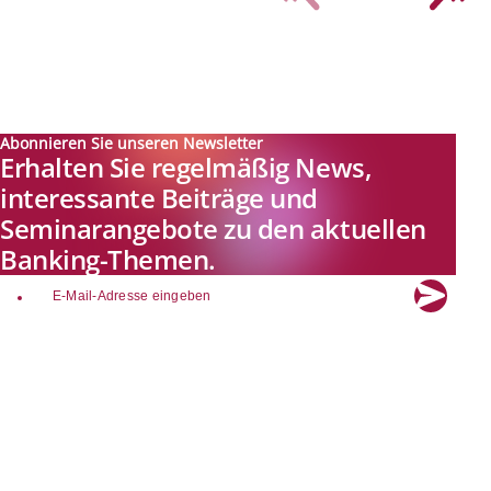
Abonnieren Sie unseren Newsletter
Erhalten Sie regelmäßig News,
interessante Beiträge und
Seminarangebote zu den aktuellen
Banking-Themen.
email
Explore new visions in banking.
Banking.Vision ist die Kommunikationsplattform der Zukunft zu
aktuellen Themen, Trends und Innovationen der Branche Banking. Mit
einer kostenlosen Registrierung profitieren Sie von exklusiven
Einblicken, hoher Branchenexpertise und dem fundierten Austausch mit
unseren Experten.
Quicklinks
Über Banking.Vision