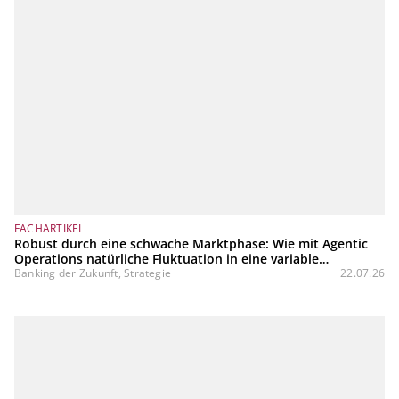
FACHARTIKEL
Robust durch eine schwache Marktphase: Wie mit Agentic
Operations natürliche Fluktuation in eine variable
Kostenstruktur transformiert werden kann
Banking der Zukunft, Strategie
22.07.26