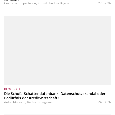
Customer Experience, Künstliche Intelligenz
27.07.26
BLOGPOST
Die Schufa-Schattendatenbank: Datenschutzskandal oder
Bedürfnis der Kreditwirtschaft?
Aufsichtsrecht, Risikomanagement
24.07.26