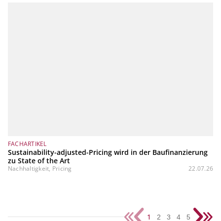
FACHARTIKEL
Sustainability-adjusted-Pricing wird in der Baufinanzierung
zu State of the Art
Nachhaltigkeit, Pricing
22.07.26
1
2
3
4
5