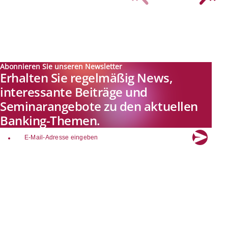
Abonnieren Sie unseren Newsletter
Erhalten Sie regelmäßig News,
interessante Beiträge und
Seminarangebote zu den aktuellen
Banking-Themen.
email
Explore new visions in banking.
Banking.Vision ist die Kommunikationsplattform der Zukunft zu
aktuellen Themen, Trends und Innovationen der Branche Banking. Mit
einer kostenlosen Registrierung profitieren Sie von exklusiven
Einblicken, hoher Branchenexpertise und dem fundierten Austausch mit
unseren Experten.
Quicklinks
Über Banking.Vision