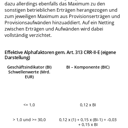
dazu allerdings ebenfalls das Maximum zu den
sonstigen betrieblichen Erträgen herangezogen und
zum jeweiligen Maximum aus Provisionserträgen und
Provisionsaufwänden hinzuaddiert. Auf ein Netting
zwischen Erträgen und Aufwänden wird dabei
vollständig verzichtet.
Effektive Alphafaktoren gem. Art. 313 CRR-II-E (eigene
Darstellung)
Geschäftsindikator (BI)
BI – Komponente (BIC)
Ma
Schwellenwerte (Mrd.
EUR)
<= 1,0
0,12 x BI
> 1,0 und >= 30,0
0,12 x (1) + 0,15 x (BI-1) = -0,03
+ 0,15 x BI