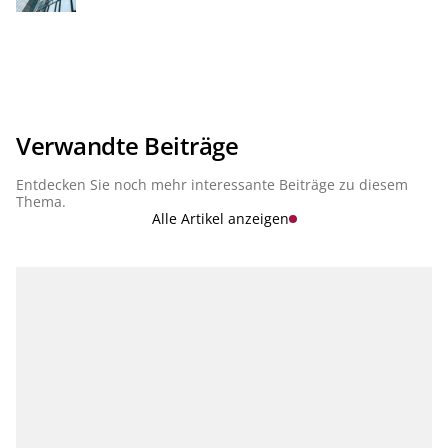
betriebswirtschaftlichen sowie regulatorischen
Anforderungen beschleunigen die Entwicklung bei den
Finanzinstituten, eine Konsistenz zwischen Meldewesen,
Risikomanagement und Financial Controlling sicherzustellen.
Eine Trennung dieser Themen wird es in Zukunft nicht mehr
geben. Vielmehr werden sie Aspekte einer integrierten
Banksteuerung sein. Daher sind für die Steuerung einer Bank
zukünftig integrierte, vernetzte Lösungen und moderne
Services in der Cloud, die sowohl die Komplexität jedes
Verwandte Beiträge
Einzelthemas als auch die Konsistenz zwischen den Themen
abbilden, essenziell. In unserer Serie "Finance, Risk &
Entdecken Sie noch mehr interessante Beiträge zu diesem
Regulatory Reporting" stellen wir die aktuellen Entwicklungen
vor.
Thema.
Alle Artikel anzeigen