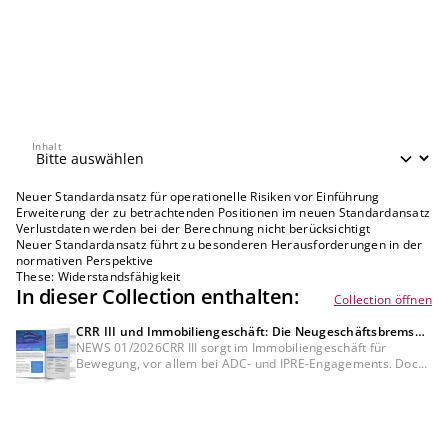
Inhalt
Inhalt
Neuer Standardansatz für operationelle Risiken vor Einführung
Erweiterung der zu betrachtenden Positionen im neuen Standardansatz
Verlustdaten werden bei der Berechnung nicht berücksichtigt
Neuer Standardansatz führt zu besonderen Herausforderungen in der
normativen Perspektive
These: Widerstandsfähigkeit
In dieser Collection enthalten:
Collection öffnen
CRR III und Immobiliengeschäft: Die Neugeschäftsbremse
lösen
NEWS 01/2026CRR III sorgt im Immobiliengeschäft für
Bewegung, vor allem bei ADC- und IPRE-Engagements. Doch
als Neugeschäftsbremse muss sie nicht wirken: Institute, die
präzise klassifizieren, prüfen und dokumentieren, die
zentralen Kreditparameter aktiv steuern und die RWA
verursachungsgerecht bepreisen, können die Kapitalbindung
begrenzen und gleichzeitig Wachstumsspielräume erhalten.