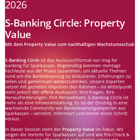
2026
S-Banking Circle: Property
Value
Mit dem Property Value zum nachhaltigen Wachstumsschub
S-Banking Circle
ist das Austauschformat von msg for
banking für Sparkassen. Regelmäßig kommen montags
Fachleute aus der Praxis zusammen, um aktuelle Themen
rund um die Banksteuerung zu diskutieren, Erfahrungen zu
teilen und gemeinsam weiterzudenken. Unsere Experten
setzen mit gezielten Impulsen den Rahmen – im Mittelpunkt
steht jedoch der offene Austausch: Ihre Fragen, Ihre
Herausforderungen, Ihre Perspektiven. S-Banking Circle ist
mehr als eine Infoveranstaltung. Es ist der Einstieg in eine
wachsende Community von Banksteuerungsexperten aus
Sparkassen – vernetzt, informiert und immer einen Schritt
voraus.
In dieser Session steht der
Property Value
im Fokus. Wir
zeigen die Vorteile für Sparkassen auf und wie Pre-Check &
Implementierung effizient und reibungslos umgesetzt