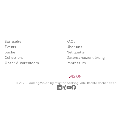
Banking.Vision ist die Kommunikationsplattform der Zukunft zu
aktuellen Themen, Trends und Innovationen der Branche Banking. Mit
einer kostenlosen Registrierung profitieren Sie von exklusiven
Einblicken, hoher Branchenexpertise und dem fundierten Austausch mit
unseren Experten.
Quicklinks
Über Banking.Vision
Startseite
FAQs
Events
Über uns
Suche
Netiquette
Collections
Datenschutzerklärung
Unser Autorenteam
Impressum
©
2026
Banking.Vision by msg for banking. Alle Rechte vorbehalten.