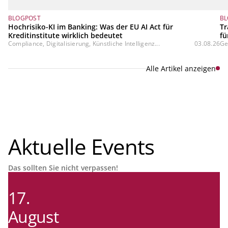
BLOGPOST
BL
Hochrisiko-KI im Banking: Was der EU AI Act für
Tr
Kreditinstitute wirklich bedeutet
fü
Compliance, Digitalisierung, Künstliche Intelligenz...
03.08.26
Ge
Alle Artikel anzeigen
Aktuelle Events
Das sollten Sie nicht verpassen!
17.
August