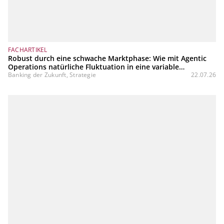
FACHARTIKEL
Robust durch eine schwache Marktphase: Wie mit Agentic
Operations natürliche Fluktuation in eine variable
Kostenstruktur transformiert werden kann
Banking der Zukunft, Strategie
22.07.26