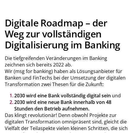
qualitative Einblicke aus Gesprächen mit Unternehmen. Er
zeigt, wie Corporates aktuelle Cross-Border-Payment-
Services bewerten, wo konkrete Herausforderungen liegen
und welche Erwartungen Banken und PSPs künftig
Digitale Roadmap – der
adressieren sollten.
Weg zur vollständigen
Digitalisierung im Banking
Die tiefgreifenden Veränderungen im Banking
zeichnen sich bereits 2022 ab.
Wir (msg for banking) haben als Lösungsanbieter für
Banken und FinTechs bei der Umsetzung der digitalen
Transformation zwei Thesen für die Zukunft:
2030 wird eine Bank vollständig digital sein
und
2030 wird eine neue Bank innerhalb von 48
Stunden den Betrieb aufnehmen.
Das klingt revolutionär! Denn obwohl Projekte zur
digitalen Transformation omnipräsent sind, gleicht die
Vielfalt der Teilaspekte vielen kleinen Schritten, die sich