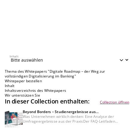
Inhalt
Inhalt
Thema des Whitepapers "Digitale Roadmap – der Weg zur
vollständigen Digitalisierung im Banking"
Whitepaper bestellen
Inhalt
Inhaltsverzeichnis des Whitepapers
Wir unterstützen Sie
In dieser Collection enthalten:
Collection öffnen
Beyond Borders – Studienergebnisse aus
Unternehmenssicht eingeordnet
Was Unternehmen wirklich denken: Eine Analyse der
Umfrageergebnisse aus der PraxisDer FAQ-Leitfaden
ergänzt die Ergebnisse unserer Studie „Beyond Borders:
Cross-border Payments Through the Corporate Lens“ um