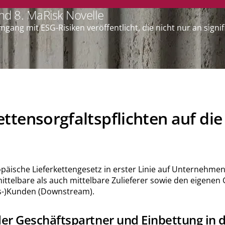
nd 8. MaRisk Novelle
Umgang mit ESG-Risiken veröffentlicht, die nicht nur an sig
ttensorgfaltspflichten auf die
ische Lieferkettengesetz in erster Linie auf Unternehmen de
ittelbare als auch mittelbare Zulieferer sowie den eigenen 
ns-)Kunden (Downstream).
 der Geschäftspartner und Einbettung i