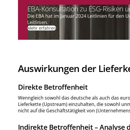
EBA-Konsultation zu ESG-Risiken u
Die EBA hat im Januar 2024 Leitlinien für den 
Leitlinien.
Mehr erfahren
Auswirkungen der Lieferke
Direkte Betroffenheit
Wenngleich sowohl das deutsche als auch das europä
Lieferkette (Upstream) einzuhalten, die sowohl unm
nicht auf die Geschäftstätigkeit von (Unternehme
Indirekte Betroffenheit – Analyse