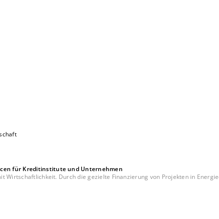
schaft
cen für Kreditinstitute und Unternehmen
 Wirtschaftlichkeit. Durch die gezielte Finanzierung von Projekten in Energie