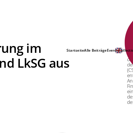
rung im
Di
Me
Startseite
Alle Beiträge
Events
Collecti
Be
nd LkSG aus
de
de
(C
en
An
Fi
ei
de
de