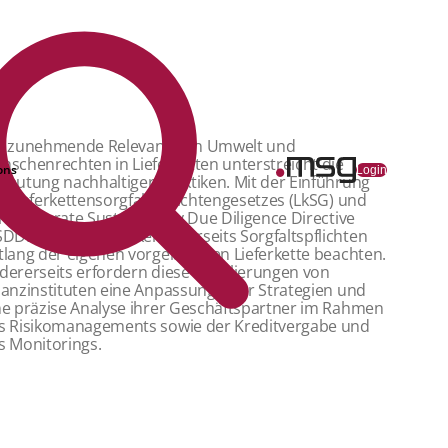
e zunehmende Relevanz von Umwelt und
nschenrechten in Lieferketten unterstreicht die
ons
Login
deutung nachhaltiger Praktiken. Mit der Einführung
s Lieferkettensorgfaltspflichtengesetzes (LkSG) und
r Corporate Sustainability Due Diligence Directive
SDDD) müssen Banken einerseits Sorgfaltspflichten
tlang der eigenen vorgelagerten Lieferkette beachten.
dererseits erfordern diese Regulierungen von
nanzinstituten eine Anpassung ihrer Strategien und
ne präzise Analyse ihrer Geschäftspartner im Rahmen
s Risikomanagements sowie der Kreditvergabe und
s Monitorings.