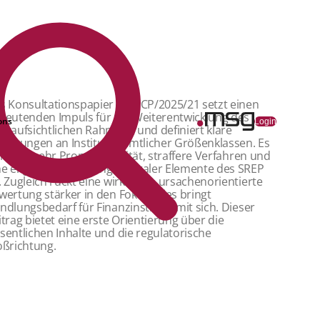
s Konsultationspapier EBA/CP/2025/21 setzt einen
deutenden Impuls für die Weiterentwicklung des
ons
Login
nkaufsichtlichen Rahmens und definiert klare
wartungen an Institute sämtlicher Größenklassen. Es
elt auf mehr Proportionalität, straffere Verfahren und
ne engere Verzahnung zentraler Elemente des SREP
. Zugleich rückt eine wirksame, ursachenorientierte
wertung stärker in den Fokus. Dies bringt
ndlungsbedarf für Finanzinstitute mit sich. Dieser
itrag bietet eine erste Orientierung über die
sentlichen Inhalte und die regulatorische
oßrichtung.