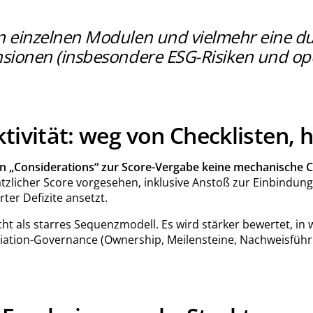
in einzelnen Modulen und vielmehr eine du
nsionen (insbesondere ESG-Risiken und ope
ktivität: weg von Checklisten, 
en „Considerations“ zur Score-Vergabe keine mechanische C
s zusätzlicher Score vorgesehen, inklusive Anstoß zur Einbin
ter Defizite ansetzt.
 als starres Sequenzmodell. Es wird stärker bewertet, in wel
iation-Governance (Ownership, Meilensteine, Nachweisführu