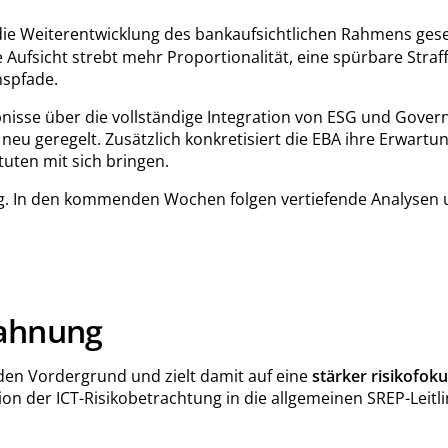
die Weiterentwicklung des bankaufsichtlichen Rahmens geset
Aufsicht strebt mehr Proportionalität, eine spürbare Straf
nspfade.
sse über die vollständige Integration von ESG und Governa
neu geregelt. Zusätzlich konkretisiert die EBA ihre Erwart
tuten mit sich bringen.
tung. In den kommenden Wochen folgen vertiefende Analysen 
zahnung
den Vordergrund und zielt damit auf eine
stärker risikofoku
ion der ICT-Risikobetrachtung in die allgemeinen SREP-Leitl