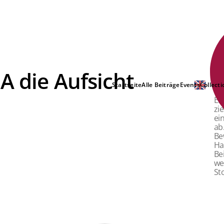
A die Aufsicht
Da
be
Startseite
Alle Beiträge
Events
Collecti
ba
Er
zi
ei
ab
Be
Ha
Be
we
St