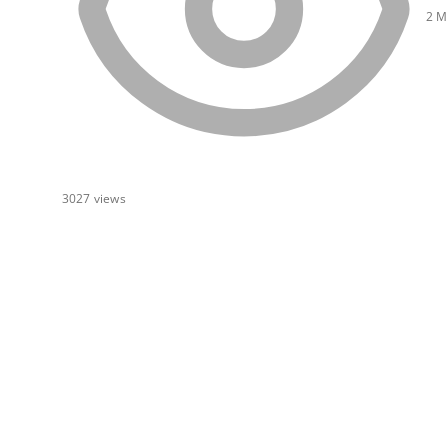
2 M
3027
views