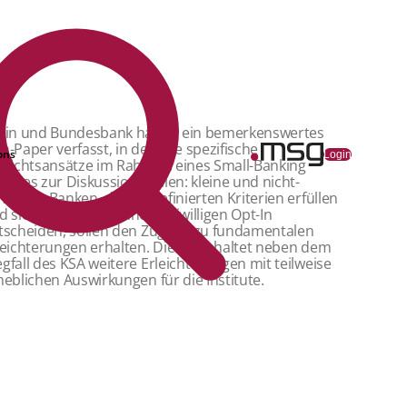
Fin und Bundesbank haben ein bemerkenswertes
n-Paper verfasst, in dem sie spezifische
ons
Login
fsichtsansätze im Rahmen eines Small-Banking
gimes zur Diskussion stellen: kleine und nicht-
mplexe Banken, die die definierten Kriterien erfüllen
d sich im Rahmen eines freiwilligen Opt-In
tscheiden, sollen den Zugang zu fundamentalen
leichterungen erhalten. Dies beinhaltet neben dem
gfall des KSA weitere Erleichterungen mit teilweise
heblichen Auswirkungen für die Institute.