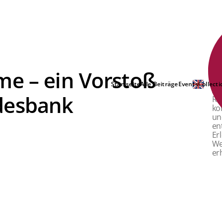
me – ein Vorstoß
Ba
No
Startseite
Alle Beiträge
Events
Collecti
Au
desbank
Re
ko
un
en
Er
We
er