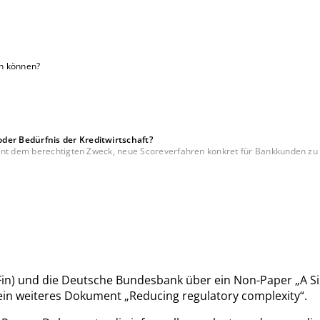
en können?
er Bedürfnis der Kreditwirtschaft?
ent dem berechtigten Zweck, neue Scoreverfahren konkret für Bankkunden zu 
aFin) und die Deutsche Bundesbank über ein Non-Paper „A S
ein weiteres Dokument „Reducing regulatory complexity“.