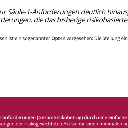
 zur Säule-1-Anforderungen deutlich hina
derungen, die das bisherige risikobasier
ssen ist ein sogenannter
Opt-In
vorgesehen: Die Stellung ein
ttelanforderungen (Gesamtrisikobetrag) durch eine einfach
ungen der risikogewichteten Aktiva nur einen minimalen aufs