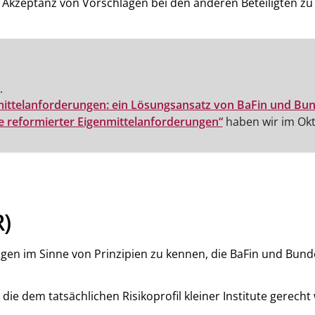
zeptanz von Vorschlägen bei den anderen Beteiligten zu te
.
nmittelanforderungen: ein Lösungsansatz von BaFin und Bu
e reformierter Eigenmittelanforderungen“
haben wir im Okt
R)
gen im Sinne von Prinzipien zu kennen, die BaFin und Bun
ie dem tatsächlichen Risikoprofil kleiner Institute gerecht