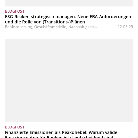
BLOGPOST
ESG-Risiken strategisch managen: Neue EBA-Anforderungen
und die Rolle von (Transitions-)Plänen
Banksteuerung, Geschäftsmodelle, Nachhaltigkeit...
12.03.25
BLOGPOST
Finanzierte Emissionen als Risikohebel: Warum valide
Emissionsdaten für Banken jetzt entscheidend sind