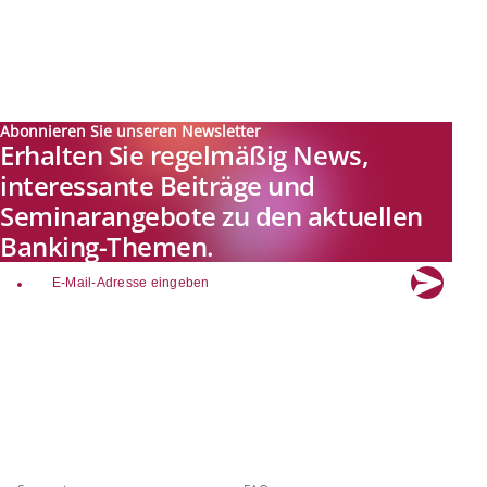
Abonnieren Sie unseren Newsletter
Erhalten Sie regelmäßig News,
interessante Beiträge und
Seminarangebote zu den aktuellen
Banking-Themen.
email
Explore new visions in banking.
Banking.Vision ist die Kommunikationsplattform der Zukunft zu
aktuellen Themen, Trends und Innovationen der Branche Banking. Mit
einer kostenlosen Registrierung profitieren Sie von exklusiven
Einblicken, hoher Branchenexpertise und dem fundierten Austausch mit
unseren Experten.
Quicklinks
Über Banking.Vision