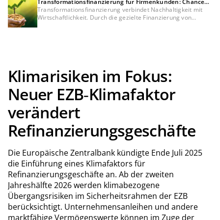
Transformationsfinanzierung für Firmenkunden: Chancen
für Kreditinstitute und Unternehmen
Transformationsfinanzierung verbindet Nachhaltigkeit mit
Wirtschaftlichkeit. Durch die gezielte Finanzierung von
Projekten in Energieeffizienz und erneuerbaren Energien
erschließen Kreditinstitute neues Geschäftspotenzial im
Mittelstand – und senken gleichzeitig Ausfallrisiken sowie
finanzierte Emissionen in ihrem Kreditportfolio.
Klimarisiken im Fokus:
Neuer EZB
‑
Klimafaktor
verändert
Refinanzierungsgeschäfte
Die Europäische Zentralbank kündigte Ende Juli 2025
die Einführung eines Klimafaktors für
Refinanzierungsgeschäfte an. Ab der zweiten
Jahreshälfte 2026 werden klimabezogene
Übergangsrisiken im Sicherheitsrahmen der EZB
berücksichtigt. Unternehmensanleihen und andere
marktfähige Vermögenswerte können im Zuge der