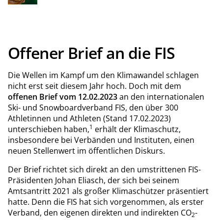
Projekten in Energieeffizienz und erneuerbaren Energien
erschließen Kreditinstitute neues Geschäftspotenzial im
Mittelstand – und senken gleichzeitig Ausfallrisiken sowie
finanzierte Emissionen in ihrem Kreditportfolio.
Offener Brief an die FIS
Die Wellen im Kampf um den Klimawandel schlagen
nicht erst seit diesem Jahr hoch. Doch mit dem
offenen Brief vom 12.02.2023
an den internationalen
Ski- und Snowboardverband FIS, den über 300
Athletinnen und Athleten (Stand 17.02.2023)
1
unterschieben haben,
erhält der Klimaschutz,
insbesondere bei Verbänden und Instituten, einen
neuen Stellenwert im öffentlichen Diskurs.
Der Brief richtet sich direkt an den umstrittenen FIS-
Präsidenten Johan Eliasch, der sich bei seinem
Amtsantritt 2021 als großer Klimaschützer präsentiert
hatte. Denn die FIS hat sich vorgenommen, als erster
Verband, den eigenen direkten und indirekten CO
-
2