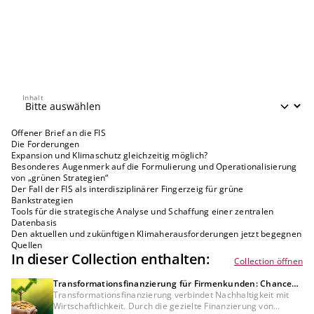
Inhalt
Inhalt
Offener Brief an die FIS
Die Forderungen
Expansion und Klimaschutz gleichzeitig möglich?
Besonderes Augenmerk auf die Formulierung und Operationalisierung
von „grünen Strategien“
Der Fall der FIS als interdisziplinärer Fingerzeig für grüne
Bankstrategien
Tools für die strategische Analyse und Schaffung einer zentralen
Datenbasis
Den aktuellen und zukünftigen Klimaherausforderungen jetzt begegnen
Quellen
In dieser Collection enthalten:
Collection öffnen
Transformationsfinanzierung für Firmenkunden: Chancen
für Kreditinstitute und Unternehmen
Transformationsfinanzierung verbindet Nachhaltigkeit mit
Wirtschaftlichkeit. Durch die gezielte Finanzierung von