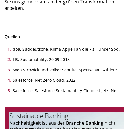
Sie uns gemeinsam an der grünen Transformation
arbeiten.
Quellen
1
.
dpa, Süddeutsche, Klima-Appell an die Fis: "Unser Sport
ist bedroht", 12.02.2023
2
.
FIS, Sustainability, 20.09.2018
3
.
Sven Strowick und Volker Schulte, Sportschau, Athleten
fordern mehr Klimaschutz vom Ski-Weltverband,
12.02.2023
4
.
Salesforce, Net Zero Cloud, 2022
5
.
Salesforce, Salesforce Sustainability Cloud ist jetzt Net
Zero Cloud, 2022
Sustainable Banking
Nachhaltigkeit
ist aus der
Branche Banking
nicht