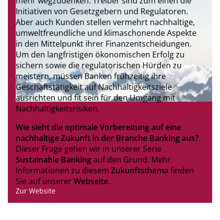
mehr wegzudenken. Treiber sind zum einen die
Initiativen von Gesetzgebern und Regulatoren.
Aber auch Kunden stellen vermehrt nachhaltige,
umweltfreundliche und klimaschonende Aspekte
in den Mittelpunkt ihrer Finanzentscheidungen.
Um den langfristigen ökonomischen Erfolg zu
sichern sowie die regulatorischen Hürden zu
meistern, müssen Banken frühzeitig ihre
Geschäftstätigkeit auf Nachhaltigkeitsziele
ausrichten und fit sein für den Umgang mit
Nachhaltigkeitsrisiken.
Wie sieht die optimale Vorbereitung auf eine
nachhaltige Zukunft in der Branche Banking aus?
Dieser Frage gehen wir in unserer Serie
Sustainable Banking
auf den Grund. Mehr
Informationen zu diesem
Zukunftsthema
finden
Sie auf unserer
Webseite
.
Zur Website