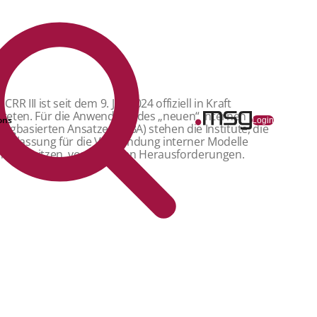
 CRR III ist seit dem 9. Juli 2024 offiziell in Kraft
treten. Für die Anwendung des „neuen“ internen
ons
Login
tingbasierten Ansatzes (IRBA) stehen die Institute, die
e Zulassung für die Verwendung interner Modelle
hon besitzen, vor größeren Herausforderungen.