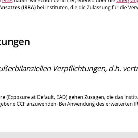
d
IRBA
haben wir schon berichtet, ebenso über die
Übergan
Ansatzes (IRBA)
bei Instituten, die die Zulassung für die V
htungen
ußerbilanziellen Verpflichtungen, d.h. ve
e (Exposure at Default, EAD) gehen Zusagen, die das Insti
egebene CCF anzuwenden. Bei Anwendung des erweiterten IRB