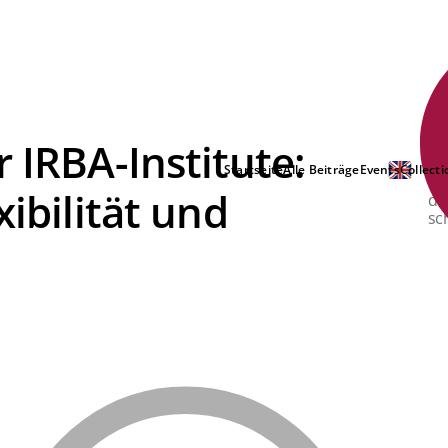
 IRBA-Institute:
Die
ge
Startseite
Alle Beiträge
Events
Collecti
ra
xibilität und
di
sc