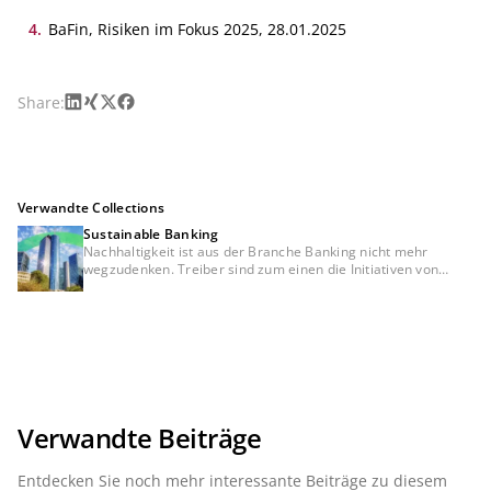
einen neuen "Kompass" braucht, 27.01.2025
4
.
BaFin, Risiken im Fokus 2025, 28.01.2025
LinkedIn
Xing
X
Facebook
Share:
Verwandte Collections
Sustainable Banking
Nachhaltigkeit ist aus der Branche Banking nicht mehr
wegzudenken. Treiber sind zum einen die Initiativen von
Gesetzgebern und Regulatoren. Aber auch Kunden stellen
vermehrt nachhaltige, umweltfreundliche und
klimaschonende Aspekte in den Mittelpunkt ihrer
Finanzentscheidungen. Um den langfristigen ökonomischen
Erfolg zu sichern sowie die regulatorischen Hürden zu
meistern, müssen Banken frühzeitig ihre Geschäftstätigkeit
auf Nachhaltigkeitsziele ausrichten und fit sein für den
Umgang mit Nachhaltigkeitsrisiken. Wie sieht die optimale
Vorbereitung auf eine nachhaltige Zukunft in der Branche
Verwandte Beiträge
Banking aus? Dieser Frage gehen wir in unserer Serie
Sustainable Banking auf den Grund.
Entdecken Sie noch mehr interessante Beiträge zu diesem