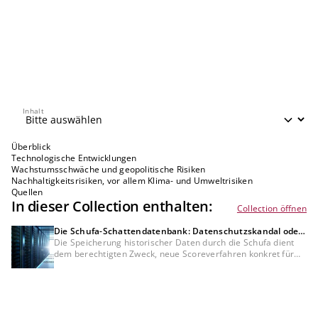
Inhalt
Inhalt
Überblick
Technologische Entwicklungen
Wachstumsschwäche und geopolitische Risiken
Nachhaltigkeitsrisiken, vor allem Klima- und Umweltrisiken
Quellen
In dieser Collection enthalten:
Collection öffnen
Die Schufa-Schattendatenbank: Datenschutzskandal oder
Bedürfnis der Kreditwirtschaft?
Die Speicherung historischer Daten durch die Schufa dient
dem berechtigten Zweck, neue Scoreverfahren konkret für
Bankkunden zu testen, was mit anonymisierten Daten nicht
möglich wäre. Dennoch bleibt die DSGVO-Konformität dieser
Datenverarbeitung und der fehlenden Auskunft darüber
umstritten und muss rechtlich noch final geklärt werden.