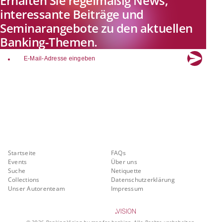
Erhalten Sie regelmäßig News,
interessante Beiträge und
Seminarangebote zu den aktuellen
Banking-Themen.
email
Explore new visions in banking.
Banking.Vision ist die Kommunikationsplattform der Zukunft zu
aktuellen Themen, Trends und Innovationen der Branche Banking. Mit
einer kostenlosen Registrierung profitieren Sie von exklusiven
Einblicken, hoher Branchenexpertise und dem fundierten Austausch mit
unseren Experten.
Quicklinks
Über Banking.Vision
Startseite
FAQs
Events
Über uns
Suche
Netiquette
Collections
Datenschutzerklärung
Unser Autorenteam
Impressum