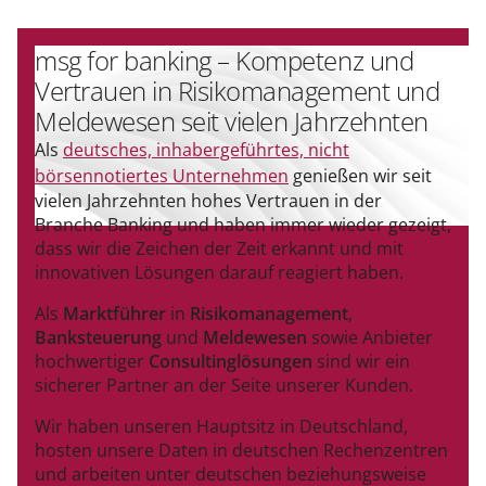
msg for banking – Kompetenz und
Vertrauen in Risikomanagement und
Meldewesen seit vielen Jahrzehnten
Als
deutsches, inhabergeführtes, nicht
börsennotiertes Unternehmen
genießen wir seit
vielen Jahrzehnten hohes Vertrauen in der
Branche Banking und haben immer wieder gezeigt,
dass wir die Zeichen der Zeit erkannt und mit
innovativen Lösungen darauf reagiert haben.
Als
Marktführer
in
Risikomanagement
,
Banksteuerung
und
Meldewesen
sowie Anbieter
hochwertiger
Consultinglösungen
sind wir ein
sicherer Partner an der Seite unserer Kunden.
Wir haben unseren Hauptsitz in Deutschland,
hosten unsere Daten in deutschen Rechenzentren
und arbeiten unter deutschen beziehungsweise