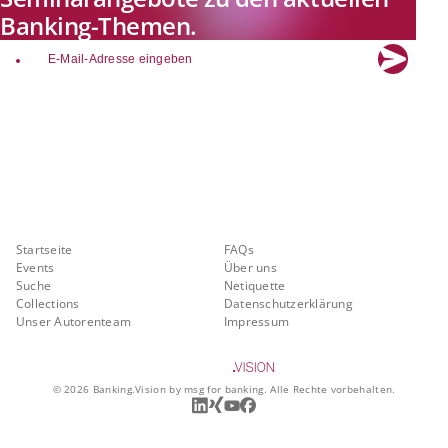
Banking-Themen.
email
Explore new visions in banking.
Banking.Vision ist die Kommunikationsplattform der Zukunft zu
aktuellen Themen, Trends und Innovationen der Branche Banking. Mit
einer kostenlosen Registrierung profitieren Sie von exklusiven
Einblicken, hoher Branchenexpertise und dem fundierten Austausch mit
unseren Experten.
Quicklinks
Über Banking.Vision
Startseite
FAQs
Events
Über uns
Suche
Netiquette
Collections
Datenschutzerklärung
Unser Autorenteam
Impressum
©
2026
Banking.Vision by msg for banking. Alle Rechte vorbehalten.