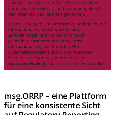
europäischen Gesetzen. Diese Faktoren haben
gerade vor dem Hintergrund neuer geopolitischer
Realitäten stark an Relevanz gewonnen.
Unsere Lösungen sind
konform
zu
nationalen
und
internationalen aufsichtsrechtlichen
Anforderungen
und können somit auch
grenzüberschreitend
beziehungsweise
international
eingesetzt werden. Hohe
Sicherheitsstandards
und ein umfassender
Kundenservice (unter anderem mit einer
deutschen Hotline
) sind für uns selbstverständlich.
msg.ORRP – eine Plattform
für eine konsistente Sicht
auf Regulatory Reporting