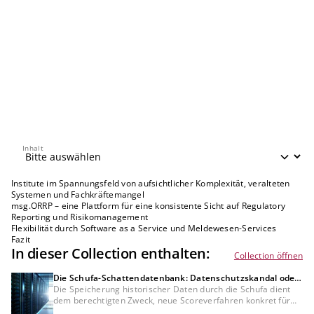
Inhalt
Inhalt
Institute im Spannungsfeld von aufsichtlicher Komplexität, veralteten
Systemen und Fachkräftemangel
msg.ORRP – eine Plattform für eine konsistente Sicht auf Regulatory
Reporting und Risikomanagement
Flexibilität durch Software as a Service und Meldewesen-Services
Fazit
In dieser Collection enthalten:
Collection öffnen
Die Schufa-Schattendatenbank: Datenschutzskandal oder
Bedürfnis der Kreditwirtschaft?
Die Speicherung historischer Daten durch die Schufa dient
dem berechtigten Zweck, neue Scoreverfahren konkret für
Bankkunden zu testen, was mit anonymisierten Daten nicht