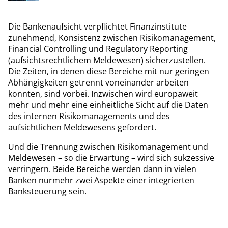
möglich wäre. Dennoch bleibt die DSGVO-Konformität dieser
Datenverarbeitung und der fehlenden Auskunft darüber
umstritten und muss rechtlich noch final geklärt werden.
Die Bankenaufsicht verpflichtet Finanzinstitute
zunehmend, Konsistenz zwischen Risikomanagement,
Financial Controlling und Regulatory Reporting
(aufsichtsrechtlichem Meldewesen) sicherzustellen.
Die Zeiten, in denen diese Bereiche mit nur geringen
Abhängigkeiten getrennt voneinander arbeiten
konnten, sind vorbei. Inzwischen wird europaweit
mehr und mehr eine einheitliche Sicht auf die Daten
des internen Risikomanagements und des
aufsichtlichen Meldewesens gefordert.
Und die Trennung zwischen Risikomanagement und
Meldewesen – so die Erwartung – wird sich sukzessive
verringern. Beide Bereiche werden dann in vielen
Banken nurmehr zwei Aspekte einer integrierten
Banksteuerung sein.