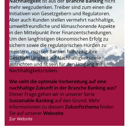
Nachhaltigkeit
ist aus der
Branche Banking
nicht
mehr wegzudenken. Treiber sind zum einen die
Initiativen von Gesetzgebern und Regulatoren.
Aber auch Kunden stellen vermehrt nachhaltige,
umweltfreundliche und klimaschonende Aspekte
in den Mittelpunkt ihrer Finanzentscheidungen.
Um den langfristigen ökonomischen Erfolg zu
sichern sowie die regulatorischen Hürden zu
meistern, müssen Banken frühzeitig ihre
Geschäftstätigkeit auf Nachhaltigkeitsziele
ausrichten und fit sein für den Umgang mit
Nachhaltigkeitsrisiken.
Wie sieht die optimale Vorbereitung auf eine
nachhaltige Zukunft in der Branche Banking aus?
Dieser Frage gehen wir in unserer Serie
Sustainable Banking
auf den Grund. Mehr
Informationen zu diesem
Zukunftsthema
finden
Sie auf unserer
Webseite
.
Zur Website