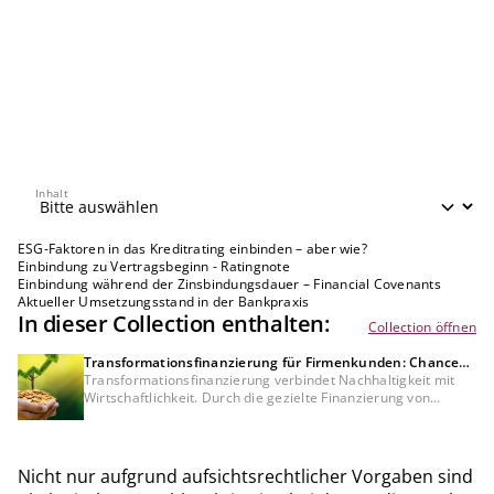
Inhalt
Inhalt
ESG-Faktoren in das Kreditrating einbinden – aber wie?
Einbindung zu Vertragsbeginn - Ratingnote
Einbindung während der Zinsbindungsdauer – Financial Covenants
Aktueller Umsetzungsstand in der Bankpraxis
In dieser Collection enthalten:
Collection öffnen
Transformationsfinanzierung für Firmenkunden: Chancen
für Kreditinstitute und Unternehmen
Transformationsfinanzierung verbindet Nachhaltigkeit mit
Wirtschaftlichkeit. Durch die gezielte Finanzierung von
Projekten in Energieeffizienz und erneuerbaren Energien
erschließen Kreditinstitute neues Geschäftspotenzial im
Mittelstand – und senken gleichzeitig Ausfallrisiken sowie
finanzierte Emissionen in ihrem Kreditportfolio.
Nicht nur aufgrund aufsichtsrechtlicher Vorgaben sind