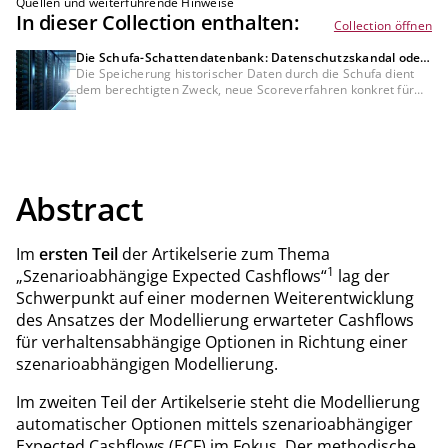
Quellen und weiterführende Hinweise
In dieser Collection enthalten:
Collection öffnen
Die Schufa-Schattendatenbank: Datenschutzskandal oder
Bedürfnis der Kreditwirtschaft?
Die Speicherung historischer Daten durch die Schufa dient
dem berechtigten Zweck, neue Scoreverfahren konkret für
Bankkunden zu testen, was mit anonymisierten Daten nicht
möglich wäre. Dennoch bleibt die DSGVO-Konformität dieser
Datenverarbeitung und der fehlenden Auskunft darüber
umstritten und muss rechtlich noch final geklärt werden.
Abstract
Im
ersten Teil
der Artikelserie zum Thema
1
„Szenarioabhängige Expected Cashflows“
lag der
Schwerpunkt auf einer modernen Weiterentwicklung
des Ansatzes der Modellierung erwarteter Cashflows
für verhaltensabhängige Optionen in Richtung einer
szenarioabhängigen Modellierung.
Im zweiten Teil der Artikelserie steht die Modellierung
automatischer Optionen mittels szenarioabhängiger
Expected Cashflows (ECF) im Fokus. Der methodische