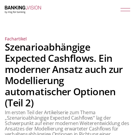
Fachartikel
Szenarioabhängige
Expected Cashflows. Ein
moderner Ansatz auch zur
Modellierung
automatischer Optionen
(Teil 2)
Im ersten Teil der Artikelserie zum Thema
„Szenarioabhängige Expected Cashflows“ lag der
Schwerpunkt auf einer modernen Weiterentwicklung des
Ansatzes der Modellierung erwarteter Cashflows für
verhaltensabhängige Optionen in Richtung einer