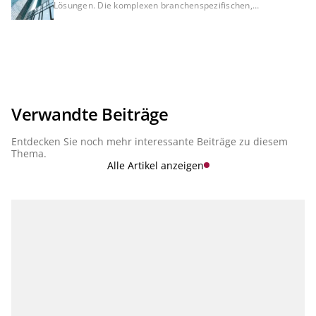
Lösungen. Die komplexen branchenspezifischen,
betriebswirtschaftlichen sowie regulatorischen
Anforderungen beschleunigen die Entwicklung bei den
Finanzinstituten, eine Konsistenz zwischen Meldewesen,
Risikomanagement und Financial Controlling sicherzustellen.
Eine Trennung dieser Themen wird es in Zukunft nicht mehr
geben. Vielmehr werden sie Aspekte einer integrierten
Banksteuerung sein. Daher sind für die Steuerung einer Bank
zukünftig integrierte, vernetzte Lösungen und moderne
Services in der Cloud, die sowohl die Komplexität jedes
Verwandte Beiträge
Einzelthemas als auch die Konsistenz zwischen den Themen
abbilden, essenziell. In unserer Serie "Finance, Risk &
Entdecken Sie noch mehr interessante Beiträge zu diesem
Regulatory Reporting" stellen wir die aktuellen Entwicklungen
vor.
Thema.
Alle Artikel anzeigen