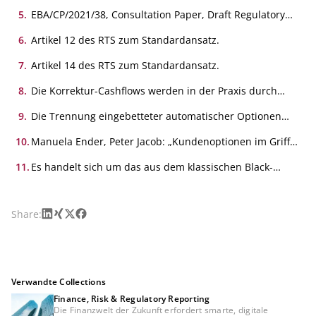
EBA/GL/2018/02 vom 19. Juli 2018, S. 38 und 39 in der
deutschsprachigen Version.
5
.
EBA/CP/2021/38, Consultation Paper, Draft Regulatory
Technical Standards specifying standardised and
simplified standardised methodologies to evaluate the
6
.
Artikel 12 des RTS zum Standardansatz.
risks arising from potential changes in interest rates
that affect both the economic value of equity and the
7
.
Artikel 14 des RTS zum Standardansatz.
net interest income of an institution’s non-trading book
activities in accordance with 84(5) of Directive
8
.
Die Korrektur-Cashflows werden in der Praxis durch
2013/36/EU.
eine Differenzbildung zwischen den geschätzten
verhaltensabhängigen Verläufen abzüglich der
9
.
Die Trennung eingebetteter automatischer Optionen
deterministischen Verläufe gebildet. Diese klassische
von ihrem Grundgeschäft (z. B. Kündigungsrecht von
Vorgehensweise berücksichtigt keine mögliche
einer Anleihe) führt zu einem deterministischen Teil im
10
.
Manuela Ender, Peter Jacob: „Kundenoptionen im Griff –
Zinsabhängigkeit für verhaltensabhängige implizite
Sinne eines Basisgeschäfts im Portfolio „D“ und einem
Steuerung impliziter Optionen“, geldinstitute, Nr. 3
Optionen.
optionalen Teil im Portfolio „O“ (Optionsbuch).
(2010).
11
.
Es handelt sich um das aus dem klassischen Black-
Scholes-Modell abgeleitete Bachelier-Modell.
LinkedIn
Xing
X
Facebook
Share:
Verwandte Collections
Finance, Risk & Regulatory Reporting
Die Finanzwelt der Zukunft erfordert smarte, digitale