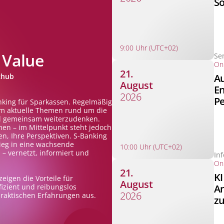
S
9:00 Uhr (UTC+02)
 Value
Se
Onl
21.
Au
chub
August
En
2026
Pe
nking für Sparkassen. Regelmäßig
m aktuelle Themen rund um die
nd gemeinsam weiterzudenken.
en – im Mittelpunkt steht jedoch
n, Ihre Perspektiven. S-Banking
stieg in eine wachsende
10:00 Uhr (UTC+02)
 vernetzt, informiert und
In
Onl
21.
KI
eigen die Vorteile für
August
An
izient und reibungslos
2026
raktischen Erfahrungen aus.
zu