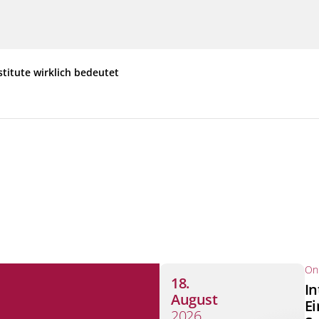
stitute wirklich bedeutet
Onl
18.
In
August
Ei
2026