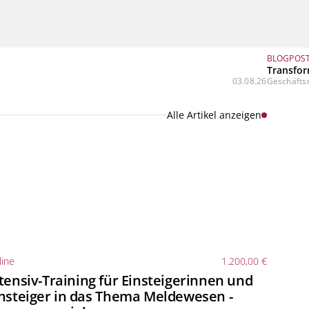
BLOGPOS
Transfor
03.08.26
Geschäftsm
Alle Artikel anzeigen
ine
1.200,00 €
tensiv-Training für Einsteigerinnen und
nsteiger in das Thema Meldewesen -