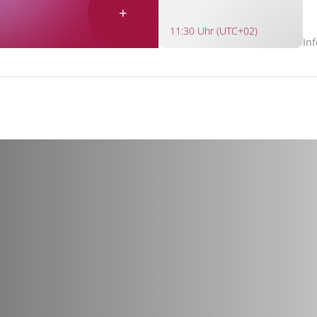
+
11:30 Uhr (UTC+02)
In