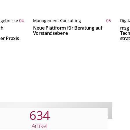
rgebnisse
04
Management Consulting
05
Digit
ch
Neue Plattform für Beratung auf
msg 
Vorstandsebene
Tech
er Praxis
stra
Anal
634
Artikel