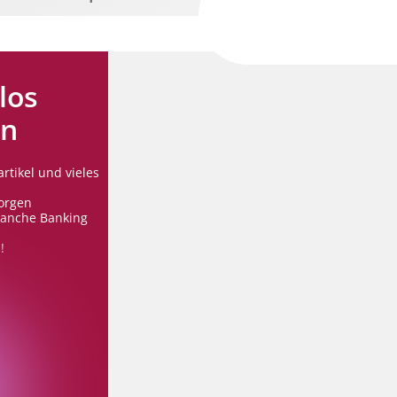
los
en
rtikel und vieles
orgen
ranche Banking
!