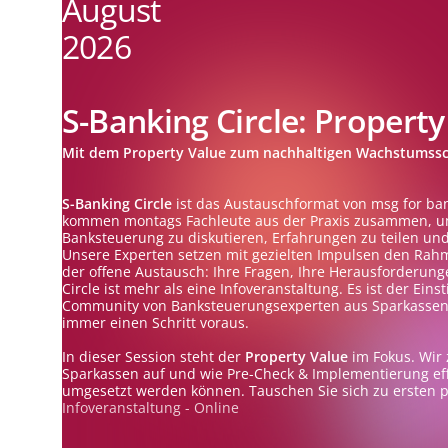
August
2026
S-Banking Circle: Property
Mit dem Property Value zum nachhaltigen Wachstumss
S-Banking Circle
ist das Austauschformat von msg for ba
kommen montags Fachleute aus der Praxis zusammen, u
Banksteuerung zu diskutieren, Erfahrungen zu teilen u
Unsere Experten setzen mit gezielten Impulsen den Rahm
der offene Austausch: Ihre Fragen, Ihre Herausforderunge
Circle ist mehr als eine Infoveranstaltung. Es ist der Ein
Community von Banksteuerungsexperten aus Sparkassen –
immer einen Schritt voraus.
In dieser Session steht der
Property Value
im Fokus. Wir z
Sparkassen auf und wie Pre-Check & Implementierung eff
umgesetzt werden können. Tauschen Sie sich zu ersten p
Infoveranstaltung - Online