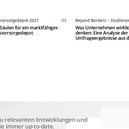
svorsorgedepot 2027
03
Beyond Borders – Studiene
Säulen für ein marktfähiges
Was Unternehmen wirkli
rsvorsorgedepot
denken: Eine Analyse der
Umfrageergebnisse aus d
 zu relevanten Entwicklungen und
ie immer up-to-date.