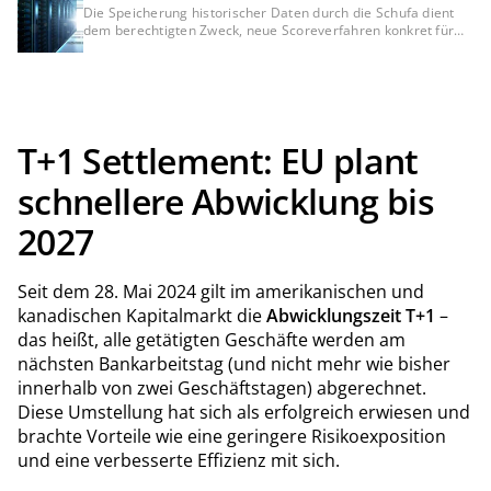
Bedürfnis der Kreditwirtschaft?
Die Speicherung historischer Daten durch die Schufa dient
dem berechtigten Zweck, neue Scoreverfahren konkret für
Bankkunden zu testen, was mit anonymisierten Daten nicht
möglich wäre. Dennoch bleibt die DSGVO-Konformität dieser
Datenverarbeitung und der fehlenden Auskunft darüber
umstritten und muss rechtlich noch final geklärt werden.
T+1 Settlement: EU plant
schnellere Abwicklung bis
2027
Seit dem 28. Mai 2024 gilt im amerikanischen und
kanadischen Kapitalmarkt die
Abwicklungszeit T+1
–
das heißt, alle getätigten Geschäfte werden am
nächsten Bankarbeitstag (und nicht mehr wie bisher
innerhalb von zwei Geschäftstagen) abgerechnet.
Diese Umstellung hat sich als erfolgreich erwiesen und
brachte Vorteile wie eine geringere Risikoexposition
und eine verbesserte Effizienz mit sich.