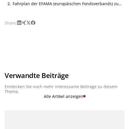
Rahmen der Wertpapierabrechnung, ESMA, 15.10.2024
2
.
Fahrplan der EFAMA (europäischen Fondsverbands) zur
Einführung von T+1 auf den EU Wertpapiermärkten,
ESMA, 14.10.2024
LinkedIn
Xing
X
Facebook
Share:
Verwandte Beiträge
Entdecken Sie noch mehr interessante Beiträge zu diesem
Thema.
Alle Artikel anzeigen