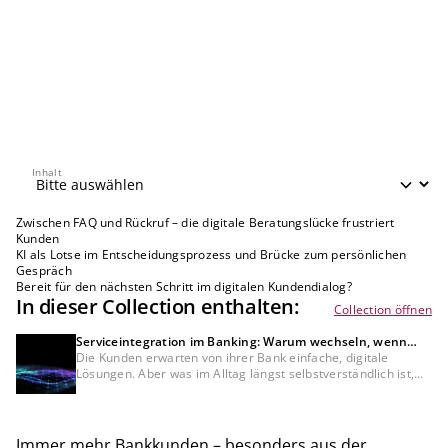
Inhalt
Inhalt
Zwischen FAQ und Rückruf – die digitale Beratungslücke frustriert
Kunden
KI als Lotse im Entscheidungsprozess und Brücke zum persönlichen
Gespräch
Bereit für den nächsten Schritt im digitalen Kundendialog?
In dieser Collection enthalten:
Collection öffnen
Serviceintegration im Banking: Warum wechseln, wenn
alles aus einer Hand geht?
Die Kunden erwarten von ihrer Bank einfache, digitale
Lösungen. Aber was im Alltag längst selbstverständlich ist,
etwa bei einer Hotelbuchung, erweist sich in der Finanz- und
Versicherungswelt oft noch als mühsam: zersplitterte
Services, unübersichtliche App-Landschaften und lange
Servicewege. Die Folge sind Frustration und eine wachsende
Immer mehr Bankkunden – besonders aus der