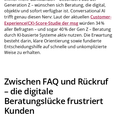
Wechselbereitschaft der Kunden. Die Banken verlieren den
Generation Z – wünschen sich Beratung, die digital,
Anschluss beim Komfortversprechen. Wie Banken mit
Plattformlösungen im Alltag ihrer Kunden relevant bleiben
objektiv und sofort verfügbar ist. Conversational AI
können, zeigt der folgende Beitrag.
trifft genau diesen Nerv: Laut der aktuellen
Customer-
Experience(CX)-Score-Studie der msg
würden 34 %
aller Befragten – und sogar 40 % der Gen Z – Beratung
durch KI-basierte Systeme aktiv nutzen. Die Erwartung
besteht darin, klare Orientierung sowie fundierte
Entscheidungshilfe auf schnelle und unkomplizierte
Weise zu erhalten.
Zwischen FAQ und Rückruf
– die digitale
Beratungslücke frustriert
Kunden