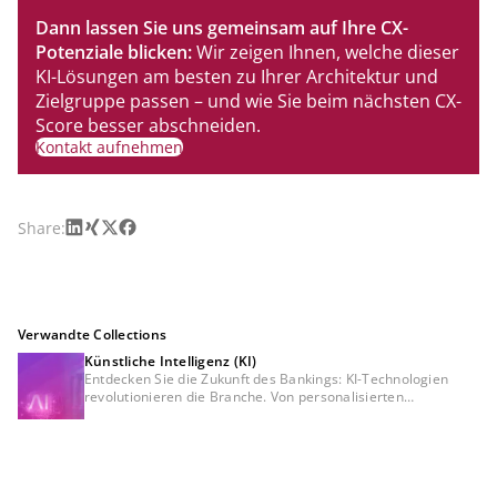
Dann lassen Sie uns gemeinsam auf Ihre CX-
Potenziale blicken:
Wir zeigen Ihnen, welche dieser
KI-Lösungen am besten zu Ihrer Architektur und
Zielgruppe passen – und wie Sie beim nächsten CX-
Score besser abschneiden.
Kontakt aufnehmen
LinkedIn
Xing
X
Facebook
Share:
Verwandte Collections
Künstliche Intelligenz (KI)
Entdecken Sie die Zukunft des Bankings: KI-Technologien
revolutionieren die Branche. Von personalisierten
Empfehlungen bis hin zur Betrugserkennung – erfahren Sie,
wie künstliche Intelligenz Finanzdienstleistungen sicherer,
effizienter und kundenorientierter gestaltet. Tauchen Sie ein
in die Welt der Innovation und erleben Sie Banking wie nie
zuvor.