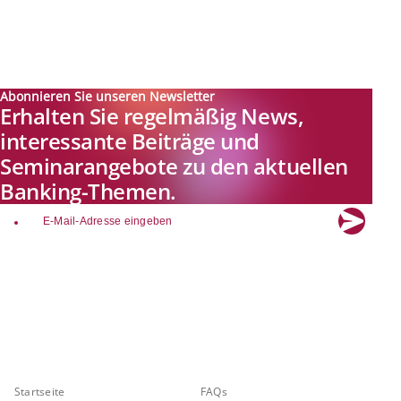
Abonnieren Sie unseren Newsletter
Erhalten Sie regelmäßig News,
interessante Beiträge und
Seminarangebote zu den aktuellen
Banking-Themen.
email
Explore new visions in banking.
Banking.Vision ist die Kommunikationsplattform der Zukunft zu
aktuellen Themen, Trends und Innovationen der Branche Banking. Mit
einer kostenlosen Registrierung profitieren Sie von exklusiven
Einblicken, hoher Branchenexpertise und dem fundierten Austausch mit
unseren Experten.
Quicklinks
Über Banking.Vision
Startseite
FAQs