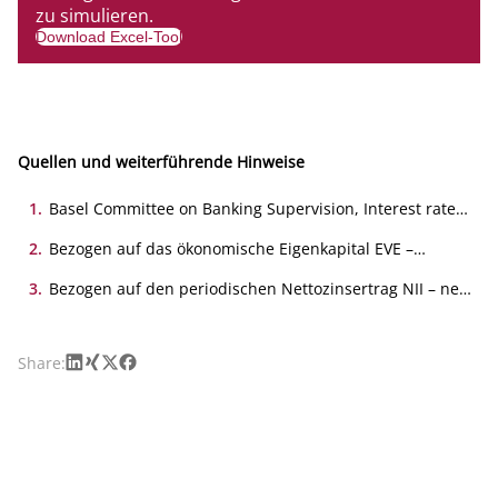
zu simulieren.
Download Excel-Tool
Quellen und weiterführende Hinweise
1
.
Basel Committee on Banking Supervision, Interest rate
risk in the banking book, 04/2016
2
.
Bezogen auf das ökonomische Eigenkapital EVE –
economic value of equity.
3
.
Bezogen auf den periodischen Nettozinsertrag NII – net
interest income.
LinkedIn
Xing
X
Facebook
Share: