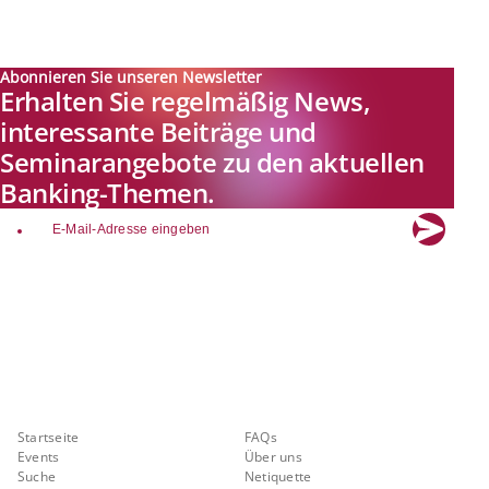
Abonnieren Sie unseren Newsletter
Erhalten Sie regelmäßig News,
interessante Beiträge und
Seminarangebote zu den aktuellen
Banking-Themen.
email
Explore new visions in banking.
Banking.Vision ist die Kommunikationsplattform der Zukunft zu
aktuellen Themen, Trends und Innovationen der Branche Banking. Mit
einer kostenlosen Registrierung profitieren Sie von exklusiven
Einblicken, hoher Branchenexpertise und dem fundierten Austausch mit
unseren Experten.
Quicklinks
Über Banking.Vision
Startseite
FAQs
Events
Über uns
Suche
Netiquette