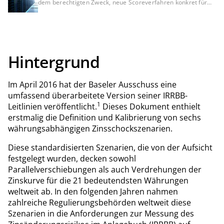
dem berechtigten Zweck, neue Scoreverfahren konkret für
Bankkunden zu testen, was mit anonymisierten Daten nicht
möglich wäre. Dennoch bleibt die DSGVO-Konformität dieser
Datenverarbeitung und der fehlenden Auskunft darüber
umstritten und muss rechtlich noch final geklärt werden.
Hintergrund
Im April 2016 hat der Baseler Ausschuss eine
umfassend überarbeitete Version seiner IRRBB-
1
Leitlinien veröffentlicht.
Dieses Dokument enthielt
erstmalig die Definition und Kalibrierung von sechs
währungsabhängigen Zinsschockszenarien.
Diese standardisierten Szenarien, die von der Aufsicht
festgelegt wurden, decken sowohl
Parallelverschiebungen als auch Verdrehungen der
Zinskurve für die 21 bedeutendsten Währungen
weltweit ab. In den folgenden Jahren nahmen
zahlreiche Regulierungsbehörden weltweit diese
Szenarien in die Anforderungen zur Messung des