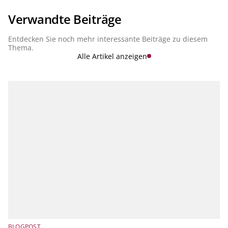
die BaFin den Entwurf zur 9. Novelle der MaRisk zur
Konsultation gestellt. Hier bleiben Sie auf dem Laufenden
Verwandte Beiträge
über die Neuerungen rund um MaRisk.
Entdecken Sie noch mehr interessante Beiträge zu diesem
Thema.
Alle Artikel anzeigen
BLOGPOST