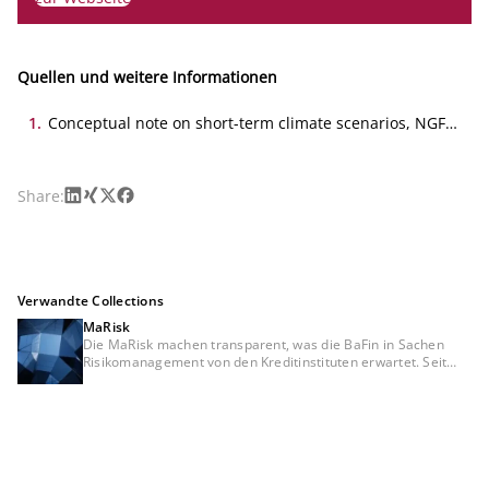
Quellen und weitere Informationen
1
.
Conceptual note on short-term climate scenarios, NGFS,
technical document
LinkedIn
Xing
X
Facebook
Share:
Verwandte Collections
MaRisk
Die MaRisk machen transparent, was die BaFin in Sachen
Risikomanagement von den Kreditinstituten erwartet. Seit
Veröffentlichung der ersten Fassung der
Mindestanforderungen an das Risikomanagement (MaRisk)
Ende 2005 haben aktuelle Entwicklungen und internationale
Regulierungsinitiativen dazu geführt, dass die MaRisk
mehrfach überarbeitet wurde. Die 7. Novelle wurde am
29.06.2023 veröffentlicht. Ein Jahr später, am 29.05.2024,
folgte bereits die 8. Novelle der MaRisk. Am 01.04.2026 hat