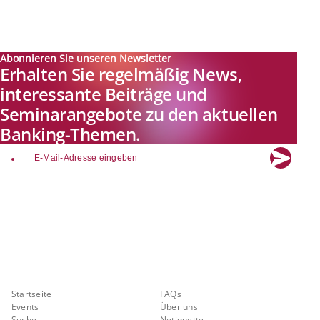
Abonnieren Sie unseren Newsletter
Erhalten Sie regelmäßig News,
interessante Beiträge und
Seminarangebote zu den aktuellen
Banking-Themen.
email
Explore new visions in banking.
Banking.Vision ist die Kommunikationsplattform der Zukunft zu
aktuellen Themen, Trends und Innovationen der Branche Banking. Mit
einer kostenlosen Registrierung profitieren Sie von exklusiven
Einblicken, hoher Branchenexpertise und dem fundierten Austausch mit
unseren Experten.
Quicklinks
Über Banking.Vision
Startseite
FAQs
Events
Über uns
Suche
Netiquette