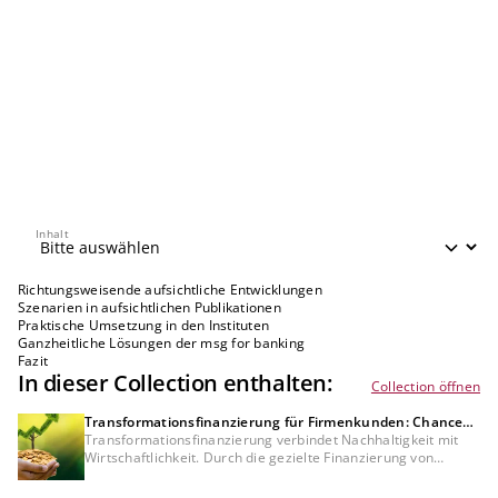
Inhalt
Inhalt
Richtungsweisende aufsichtliche Entwicklungen
Szenarien in aufsichtlichen Publikationen
Praktische Umsetzung in den Instituten
Ganzheitliche Lösungen der msg for banking
Fazit
In dieser Collection enthalten:
Collection öffnen
Transformationsfinanzierung für Firmenkunden: Chancen
für Kreditinstitute und Unternehmen
Transformationsfinanzierung verbindet Nachhaltigkeit mit
Wirtschaftlichkeit. Durch die gezielte Finanzierung von
Projekten in Energieeffizienz und erneuerbaren Energien
erschließen Kreditinstitute neues Geschäftspotenzial im