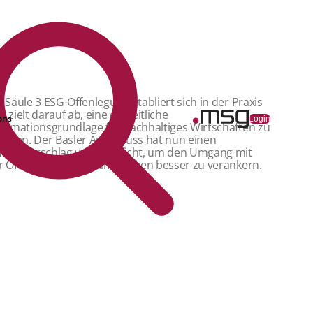
e Säule 3 ESG-Offenlegung etabliert sich in der Praxis
d zielt darauf ab, eine einheitliche
ons
Login
formationsgrundlage für nachhaltiges Wirtschaften zu
haffen. Der Basler Ausschuss hat nun einen
formvorschlag veröffentlicht, um den Umgang mit
r Offenlegung von Klimarisiken besser zu verankern.