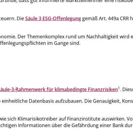
 Grunde, dass gut informierte Marktteilnehmer eine risik
steuern. Die
Säule 3 ESG-Offenlegung
gemäß Art. 449a CRR hat
Taxonomie. Der Themenkomplex rund um Nachhaltigkeit wird e
ffenlegungspflichten im Gange sind.
1
äule-3-Rahmenwerk für klimabedingte Finanzrisiken
. Die
e einheitliche Datenbasis aufzubauen. Die Genauigkeit, Kons
ie sich Klimarisikotreiber auf Finanzinstitute auswirken. 
ichtigen Informationen über die Gefährdung einer Bank durc