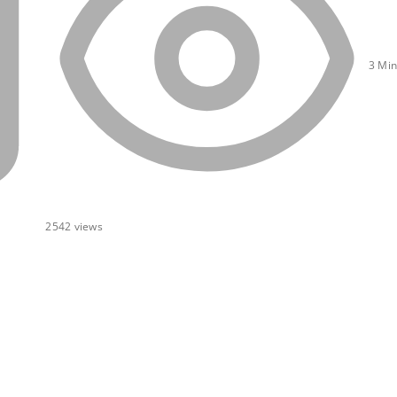
3 Min
2542
views