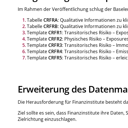
Im Rahmen der Veröffentlichung schlug der Basele
Tabelle
CRFRA
: Qualitative Informationen zu k
Tabelle
CRFRB
: Qualitative Informationen zu kl
Template
CRFR1
: Transitorisches Risiko – Exp
Template
CRFR2
: Physisches Risiko – Exposures
Template
CRFR3
: Transitorisches Risiko – Im
Template
CRFR4
: Transitorisches Risiko – Emis
Template
CRFR5
: Transitorisches Risiko – er
Erweiterung des Datenma
Die Herausforderung für Finanzinstitute besteht da
Ziel sollte es sein, dass Finanzinstitute ihre Dat
Zielrichtung einzuschlagen.