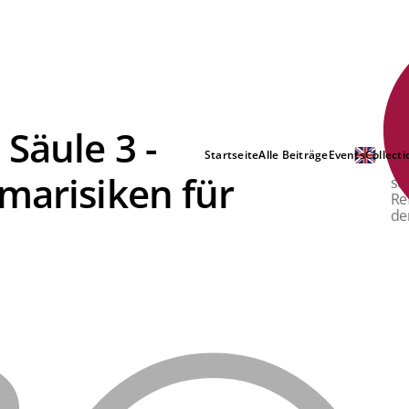
Säule 3 -
Di
un
Startseite
Alle Beiträge
Events
Collecti
In
marisiken für
sc
Re
de