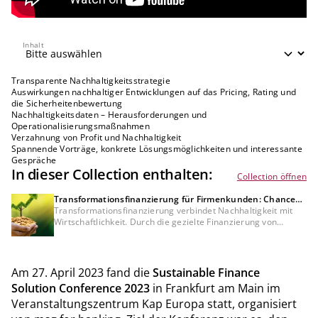
Inhalt
Inhalt
Transparente Nachhaltigkeitsstrategie
Auswirkungen nachhaltiger Entwicklungen auf das Pricing, Rating und
die Sicherheitenbewertung
Nachhaltigkeitsdaten – Herausforderungen und
Operationalisierungsmaßnahmen
Verzahnung von Profit und Nachhaltigkeit
Spannende Vorträge, konkrete Lösungsmöglichkeiten und interessante
Gespräche
In dieser Collection enthalten:
Collection öffnen
Transformationsfinanzierung für Firmenkunden: Chancen
für Kreditinstitute und Unternehmen
Transformationsfinanzierung verbindet Nachhaltigkeit mit
Wirtschaftlichkeit. Durch die gezielte Finanzierung von
Projekten in Energieeffizienz und erneuerbaren Energien
erschließen Kreditinstitute neues Geschäftspotenzial im
Mittelstand – und senken gleichzeitig Ausfallrisiken sowie
finanzierte Emissionen in ihrem Kreditportfolio.
Am 27. April 2023 fand die
Sustainable Finance
Solution Conference 2023
in Frankfurt am Main im
Veranstaltungszentrum Kap Europa statt, organisiert