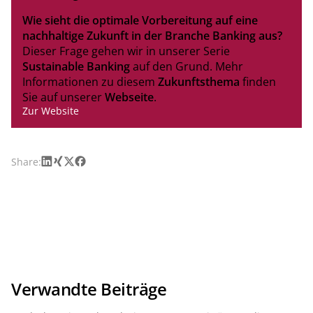
Wie sieht die optimale Vorbereitung auf eine
nachhaltige Zukunft in der Branche Banking aus?
Dieser Frage gehen wir in unserer Serie
Sustainable Banking
auf den Grund. Mehr
Informationen zu diesem
Zukunftsthema
finden
Sie auf unserer
Webseite
.
Zur Website
LinkedIn
Xing
X
Facebook
Share:
Verwandte Beiträge