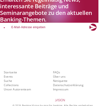
interessante Beiträge und
Seminarangebote zu den aktuellen
Banking-Themen.
email
Explore new visions in banking.
Banking.Vision ist die Kommunikationsplattform der Zukunft zu
aktuellen Themen, Trends und Innovationen der Branche Banking. Mit
einer kostenlosen Registrierung profitieren Sie von exklusiven
Einblicken, hoher Branchenexpertise und dem fundierten Austausch mit
unseren Experten.
Quicklinks
Über Banking.Vision
Startseite
FAQs
Events
Über uns
Suche
Netiquette
Collections
Datenschutzerklärung
Unser Autorenteam
Impressum
©
2026
Banking.Vision by msg for banking. Alle Rechte vorbehalten.