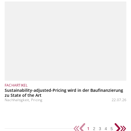
FACHARTIKEL
Sustainability-adjusted-Pricing wird in der Baufinanzierung
zu State of the Art
Nachhaltigkeit, Pricing
22.07.26
1
2
3
4
5