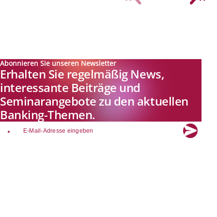
Abonnieren Sie unseren Newsletter
Erhalten Sie regelmäßig News,
interessante Beiträge und
Seminarangebote zu den aktuellen
Banking-Themen.
email
Explore new visions in banking.
Banking.Vision ist die Kommunikationsplattform der Zukunft zu
aktuellen Themen, Trends und Innovationen der Branche Banking. Mit
einer kostenlosen Registrierung profitieren Sie von exklusiven
Einblicken, hoher Branchenexpertise und dem fundierten Austausch mit
unseren Experten.
Quicklinks
Über Banking.Vision