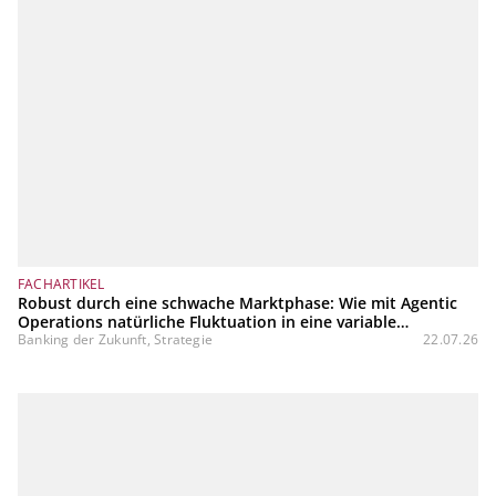
FACHARTIKEL
Robust durch eine schwache Marktphase: Wie mit Agentic
Operations natürliche Fluktuation in eine variable
Kostenstruktur transformiert werden kann
Banking der Zukunft, Strategie
22.07.26