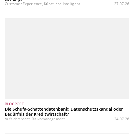
Customer Experience, Künstliche Intelligenz
27.07.26
BLOGPOST
Die Schufa-Schattendatenbank: Datenschutzskandal oder
Bedürfnis der Kreditwirtschaft?
Aufsichtsrecht, Risikomanagement
24.07.26