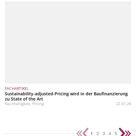
FACHARTIKEL
Sustainability-adjusted-Pricing wird in der Baufinanzierung
zu State of the Art
Nachhaltigkeit, Pricing
22.07.26
1
2
3
4
5