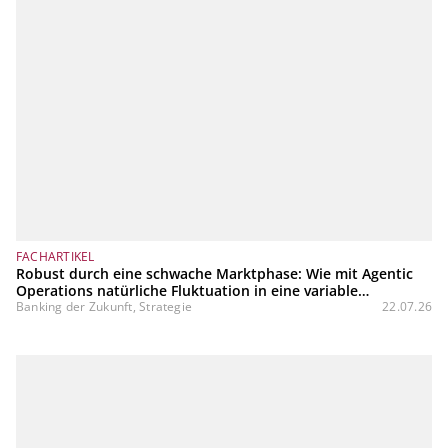
FACHARTIKEL
Robust durch eine schwache Marktphase: Wie mit Agentic
Operations natürliche Fluktuation in eine variable
Kostenstruktur transformiert werden kann
Banking der Zukunft, Strategie
22.07.26