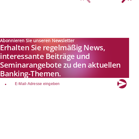
Abonnieren Sie unseren Newsletter
Erhalten Sie regelmäßig News,
interessante Beiträge und
Seminarangebote zu den aktuellen
Banking-Themen.
email
Explore new visions in banking.
Banking.Vision ist die Kommunikationsplattform der Zukunft zu
aktuellen Themen, Trends und Innovationen der Branche Banking. Mit
einer kostenlosen Registrierung profitieren Sie von exklusiven
Einblicken, hoher Branchenexpertise und dem fundierten Austausch mit
unseren Experten.
Quicklinks
Über Banking.Vision