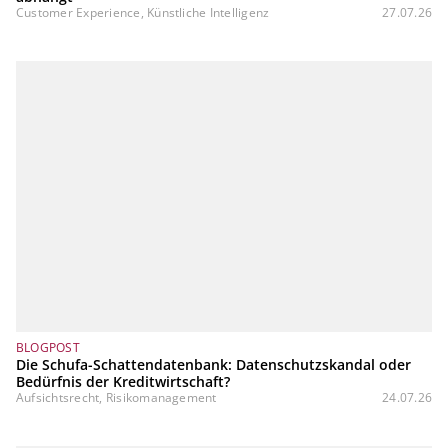
Customer Experience, Künstliche Intelligenz
27.07.26
BLOGPOST
Die Schufa-Schattendatenbank: Datenschutzskandal oder
Bedürfnis der Kreditwirtschaft?
Aufsichtsrecht, Risikomanagement
24.07.26