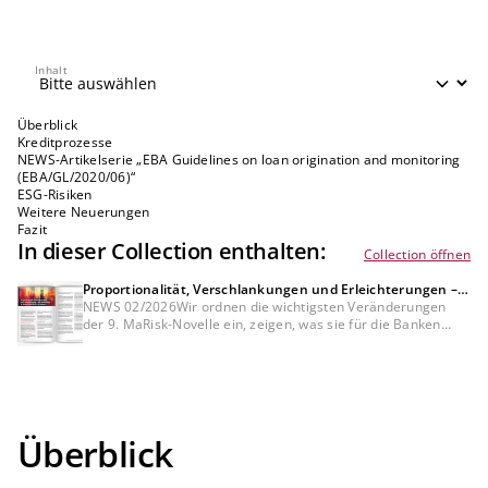
Inhalt
Inhalt
Überblick
Kreditprozesse
NEWS-Artikelserie „EBA Guidelines on loan origination and monitoring
(EBA/GL/2020/06)“
ESG-Risiken
Weitere Neuerungen
Fazit
In dieser Collection enthalten:
Collection öffnen
Proportionalität, Verschlankungen und Erleichterungen –
was bedeutet die 9. MaRisk-Novelle für die Banken?
NEWS 02/2026Wir ordnen die wichtigsten Veränderungen
der 9. MaRisk-Novelle ein, zeigen, was sie für die Banken
bedeuten und welche Themen die Institute jetzt priorisieren
sollten.
Überblick