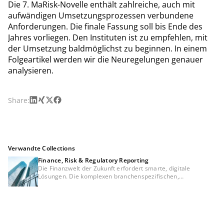
Die 7. MaRisk-Novelle enthält zahlreiche, auch mit
aufwändigen Umsetzungsprozessen verbundene
Anforderungen. Die finale Fassung soll bis Ende des
Jahres vorliegen. Den Instituten ist zu empfehlen, mit
der Umsetzung baldmöglichst zu beginnen. In einem
Folgeartikel werden wir die Neuregelungen genauer
analysieren.
LinkedIn
Xing
X
Facebook
Share:
Verwandte Collections
Finance, Risk & Regulatory Reporting
Die Finanzwelt der Zukunft erfordert smarte, digitale
Lösungen. Die komplexen branchenspezifischen,
betriebswirtschaftlichen sowie regulatorischen
Anforderungen beschleunigen die Entwicklung bei den
Finanzinstituten, eine Konsistenz zwischen Meldewesen,
Risikomanagement und Financial Controlling sicherzustellen.
Eine Trennung dieser Themen wird es in Zukunft nicht mehr