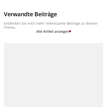
geben. Vielmehr werden sie Aspekte einer integrierten
Banksteuerung sein. Daher sind für die Steuerung einer Bank
zukünftig integrierte, vernetzte Lösungen und moderne
Services in der Cloud, die sowohl die Komplexität jedes
Verwandte Beiträge
Einzelthemas als auch die Konsistenz zwischen den Themen
abbilden, essenziell. In unserer Serie "Finance, Risk &
Entdecken Sie noch mehr interessante Beiträge zu diesem
Regulatory Reporting" stellen wir die aktuellen Entwicklungen
vor.
Thema.
Alle Artikel anzeigen