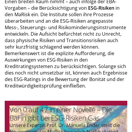
Einen breiten Raum nimmt – auch infolge der EBA-
Vorgaben – die Berücksichtigung von
ESG-Risiken
in
den MaRisk ein. Die Institute sollen ihre Prozesse
überarbeiten und an die ESG-Risiken angepasste
Mess-, Steuerungs- und Risikominderungsinstrumente
entwickeln. Die Aufsicht befürchtet nicht zu Unrecht,
dass physische Risiken und Transitionsrisiken auch
sehr kurzfristig schlagend werden können.
Bemerkenswert ist die explizite Aufforderung, die
Auswirkungen von ESG-Risiken in den
Kreditratingsystemen zu berücksichtigen. Solange sich
dies noch nicht umsetzbar ist, können auch Ergebnisse
des ESG-Ratings in die Bewertung der Bonität und der
Kreditwürdigkeitsprüfung einfließen.
Von 0 auf 47 in einer Novelle – Die
BaFin gibt bei ESG-Risiken Gas
Unsere Expertin Prof. Dr. Manuela Ender stellt die
Neuerungen der MaRisk bezüglich Nachhaltigkeit