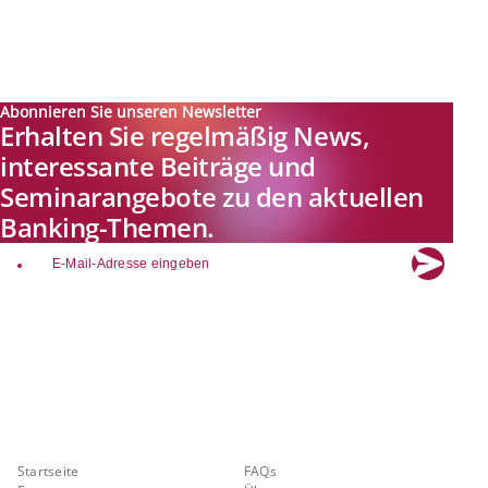
Abonnieren Sie unseren Newsletter
Erhalten Sie regelmäßig News,
interessante Beiträge und
Seminarangebote zu den aktuellen
Banking-Themen.
email
Explore new visions in banking.
Banking.Vision ist die Kommunikationsplattform der Zukunft zu
aktuellen Themen, Trends und Innovationen der Branche Banking. Mit
einer kostenlosen Registrierung profitieren Sie von exklusiven
Einblicken, hoher Branchenexpertise und dem fundierten Austausch mit
unseren Experten.
Quicklinks
Über Banking.Vision
Startseite
FAQs