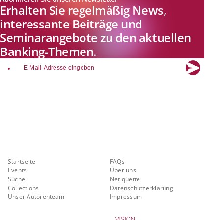
Erhalten Sie regelmäßig News,
interessante Beiträge und
Seminarangebote zu den aktuellen
Banking-Themen.
email
Explore new visions in banking.
Banking.Vision ist die Kommunikationsplattform der Zukunft zu
aktuellen Themen, Trends und Innovationen der Branche Banking. Mit
einer kostenlosen Registrierung profitieren Sie von exklusiven
Einblicken, hoher Branchenexpertise und dem fundierten Austausch mit
unseren Experten.
Quicklinks
Über Banking.Vision
Startseite
FAQs
Events
Über uns
Suche
Netiquette
Collections
Datenschutzerklärung
Unser Autorenteam
Impressum