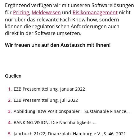
Ergänzend verfügen wir mit unseren Softwarelösungen
für
Pricing
,
Meldewesen
und
Risikomanagement
nicht
nur über das relevante Fach-Know-how, sondern
können die regulatorischen Anforderungen auch
direkt in der Software umsetzen.
Wir freuen uns auf den Austausch mit Ihnen!
Quellen
1
.
EZB Pressemitteilung, Januar 2022
2
.
EZB Pressemitteilung, Juli 2022
3
.
Abbildung, IDW Positionspapier – Sustainable Finance
als Teil der nachhaltigen Transformation, Auswirkungen
auf Kreditinstitute, September 2020
4
.
BANKING.VISION, Die Nachhaltigkeits-
Berichtserstattung wird ab 2022 quantitativer und
vergleichbarer, Januar 2022
5
.
Jahrbuch 21/22; Finanzplatz Hamburg e.V. ,S. 46, 2021