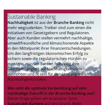
Sustainable Banking
Nachhaltigkeit
ist aus der
Branche Banking
nicht
mehr wegzudenken. Treiber sind zum einen die
Initiativen von Gesetzgebern und Regulatoren.
Aber auch Kunden stellen vermehrt nachhaltige,
umweltfreundliche und klimaschonende Aspekte
in den Mittelpunkt ihrer Finanzentscheidungen.
Um den langfristigen ökonomischen Erfolg zu
sichern sowie die regulatorischen Hürden zu
meistern, müssen Banken frühzeitig ihre
Geschäftstätigkeit auf Nachhaltigkeitsziele
ausrichten und fit sein für den Umgang mit
Nachhaltigkeitsrisiken.
Wie sieht die optimale Vorbereitung auf eine
nachhaltige Zukunft in der Branche Banking aus?
Dieser Frage gehen wir in unserer Serie
Sustainable Banking
auf den Grund. Mehr