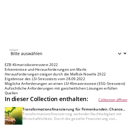
Inhalt
Inhalt
EZB-Klimarisikostresstest 2022
Erkenntnisse und Herausforderungen am Markt
Herausforderungen steigen durch die MaRisk-Novelle 2022
Ergebnisse des LSI-Stresstests vom 28.09.2022
Mögliche Anforderungen an einen LSI-Klimastresstest (ESG-Stresstest)
Aufsichtliche Anforderungen mit ganzheitlichen Lösungen erfüllen
Quellen
In dieser Collection enthalten:
Collection öffnen
Transformationsfinanzierung für Firmenkunden: Chancen
für Kreditinstitute und Unternehmen
Transformationsfinanzierung verbindet Nachhaltigkeit mit
Wirtschaftlichkeit. Durch die gezielte Finanzierung von
Projekten in Energieeffizienz und erneuerbaren Energien
erschließen Kreditinstitute neues Geschäftspotenzial im